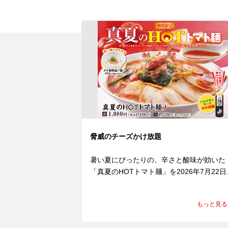
脅威のチーズかけ放題
暑い夏にぴったりの、辛さと酸味が効いた
「真夏のHOTトマト麺」を2026年7月22日
(水)より発売いたします。

にんにくと辛みを効かせたトマトペースト
もっと見る
に、魁力屋自慢のかえしをあわせたオリジ
ルスープは、トマトの爽やかな酸味と旨み