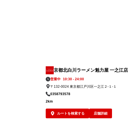
麺」。ぜひあなた好みの一杯にカスタマイ
してランチやディナーでお楽しみください
京都北白川ラーメン魁力屋 一之江店
営業中
10:30 - 24:00
〒132-0024 東京都江戸川区一之江２-１-１
0358793578
2km
ルートを検索する
店舗詳細