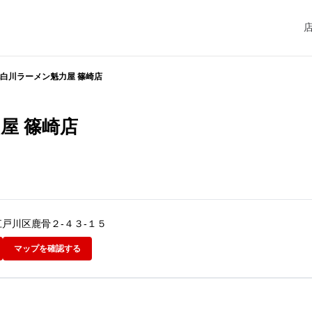
白川ラーメン魁力屋 篠崎店
屋 篠崎店
都江戸川区鹿骨２-４３-１５
マップを確認する