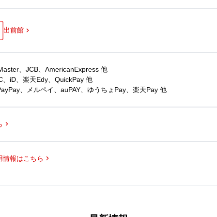
出前館
er、JCB、AmericanExpress 他
iD、楽天Edy、QuickPay 他
yPay、メルペイ、auPAY、ゆうちょPay、楽天Pay 他
ら
用情報はこちら