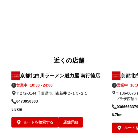
ズ
ぴったりの一杯を、ぜひランチやディナーで
。
お楽しみください。
近くの店舗
京都北白川ラーメン魁力屋 南行徳店
京都北
営業中
10:30 - 24:00
営業中
10:3
〒272-0144 千葉県市川市新井２-１５-２１
〒136-00
プラザ西館１
0473950303
036666337
3.8km
6.7km
ルートを検索する
店舗詳細
ルート