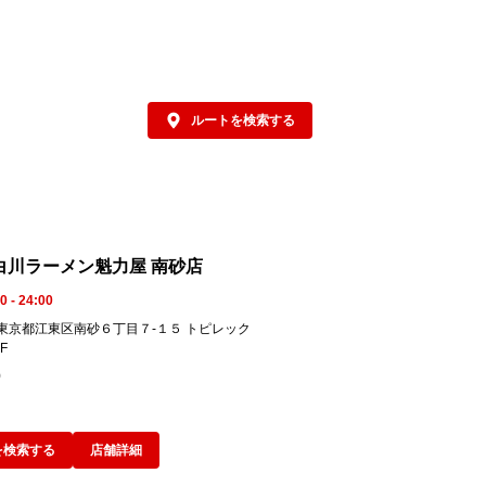
担々麺」。

ぜひこの機会に
こだわりの夏限
い。
ルートを検索する
白川ラーメン魁力屋 南砂店
0 - 24:00
76 東京都江東区南砂６丁目７-１５ トピレック
F
9
を検索する
店舗詳細