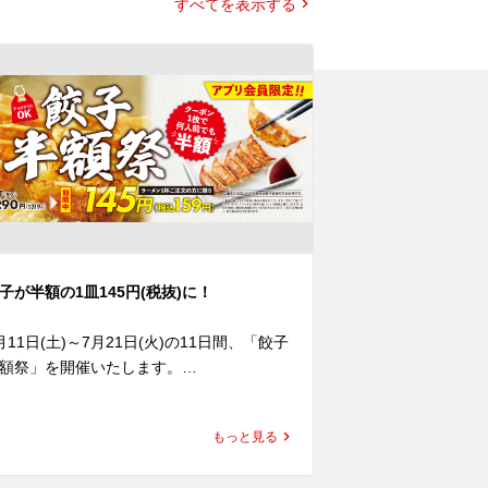
すべてを表示する
子が半額の1皿145円(税抜)に！
夏こそシビカラ
月11日(土)～7月21日(火)の11日間、「餃子
胡麻がしっかり
額祭」を開催いたします。

と「セアブラ胡麻担
間中、ラーメン魁力屋公式アプリに配信さ
(水)より発売いた
るクーポンをご提示いただくと、

もっと見る
ーメン1杯ご注文で餃子(5ケ)が何人前でも
練り胡麻をたっ
常価格の半額の145円(税抜)でお召し上がり
プに、魁力屋自