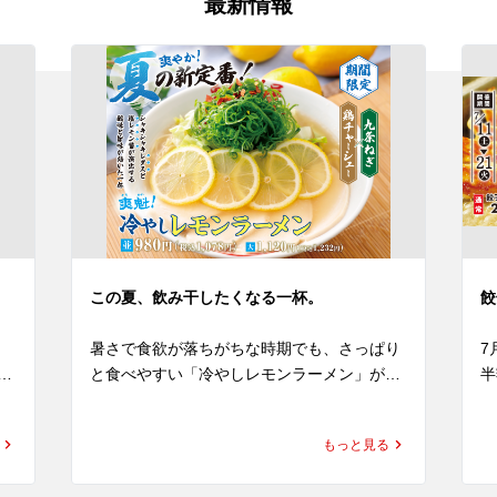
最新情報
この夏、飲み干したくなる一杯。
餃
暑さで食欲が落ちがちな時期でも、さっぱり
7
と食べやすい「冷やしレモンラーメン」が期
半
間限定で新登場！

期
れ
もっと見る
ナ
レモンピールを使用した特製のレモン塩醤が
ラ
、
演出する爽やかな香りと、心地よい酸味、ほ
通