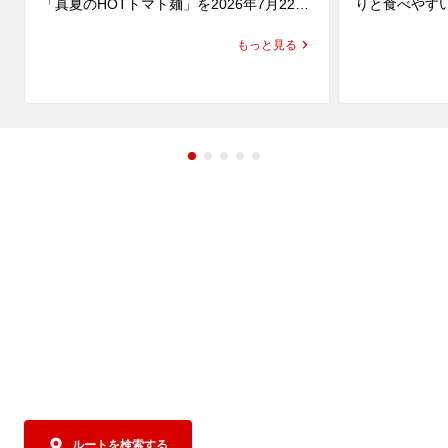
「真夏のHOTトマト麺」を2026年7月22日
りと食べやす
(水)より発売いたします。

が期間限定で新
もっと見る
にんにくと辛みを効かせたトマトペースト
に、魁力屋自慢のかえしをあわせたオリジ
レモンピール
ナルスープは、トマトの爽やかな酸味と旨
が演出する爽
み、そして後を引くピリ辛感が楽しめる、
味、ほのかな
まさに夏にもってこいな一杯。

たら忘れられな
トッピングには、ピリ辛のフレッシュトマ
トソースで下味をつけた小松菜とキャベ
そのレモン塩
ツ、さらにコクと食べ応えを加える豚バラ
と鶏ガラをあ
チャーシューを。

にも奥深いコ
ポイントは、抜群なカスタマイズ性！

げました。爽
なんと！パルメザンチーズはかけ放題！

クが広がり、
お好みにあわせて好きなだけかけてお楽し
まで飲み干した
みください。おかわりもOKです！

辛さは5段階から選択可能！

すっきりとし
控えめからMAXまで、お好みの刺激をお選
り鶏チャーシ
びください。

レタスをあわ
そして極めつけは、〆の専用追い飯！         

と九条ねぎを
お好みにあわせてカスタマイズしたスープ
食感、彩りを
ルートを検索する