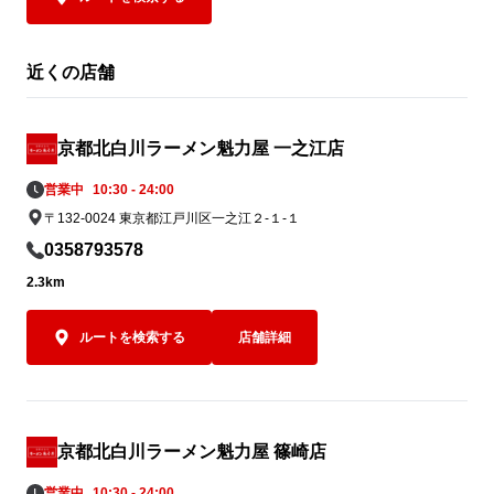
に、この商品限定の専用追い飯を入れて、
となくお楽しみ
お召し上がりください。

トマトの旨み、辛さ、チーズのコクが一体
 清涼感があ
近くの店舗
となった、締めまで楽しめる一杯です。

かりと感じら
夏の暑さを存分に楽しむ「真夏のHOTトマ
兼ね備えた「
ト麺」。ぜひあなた好みの一杯にカスタマ
い夏にぴった
京都北白川ラーメン魁力屋 一之江店
イズしてランチやディナーでお楽しみくだ
ィナーでお楽
営業中
10:30 - 24:00
さい。
〒132-0024 東京都江戸川区一之江２-１-１
0358793578
2.3km
ルートを検索する
店舗詳細
京都北白川ラーメン魁力屋 篠崎店
営業中
10:30 - 24:00