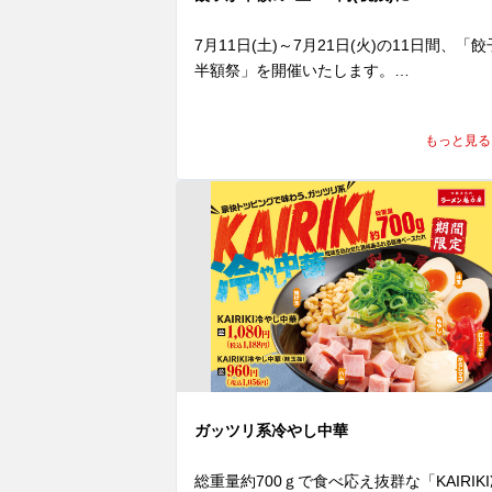
で仕上げた焼きめしは、ラーメンとの相性
バッチリ👍

7月11日(土)～7月21日(火)の11日間、「餃
半額祭」を開催いたします。

クーポンは、公式アプリをダウンロードす
期間中、ラーメン魁力屋公式アプリに配信
とその場で取得でき、期間中は毎日ご利用
れるクーポンをご提示いただくと、

ただけます（ ※1日1回限り）。

もっと見る
ラーメン1杯ご注文で餃子(5ケ)が何人前で
通常価格の半額の145円(税抜)でお召し上
夏休みは、ぜひランチやディナーでお得な
いただけます。 

「焼きめし(小)定食」でお腹いっぱいお楽
公式アプリをダウンロードすると、クーポ
みください！
は即日取得でき、期間中は毎日ご利用いた
けます（ ※1日1回限り）。 

薄皮に包まれた野菜とお肉の旨味たっぷり
アツアツでジューシーな餃子を、ラーメン
一緒に思う存分味わってください！

とってもお得なこの機会、ラーメン魁力屋
式アプリをダウンロードのうえ、ランチや
ガッツリ系冷やし中華
ィナーでぜひ魁力屋へお越しください。
総重量約700ｇで食べ応え抜群な「KAIRIK