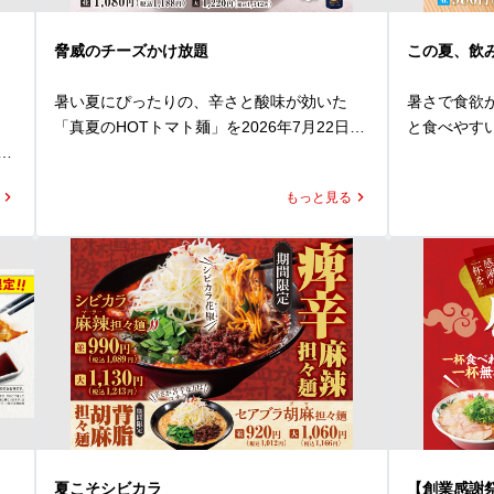
脅威のチーズかけ放題
この夏、飲
き
暑い夏にぴったりの、辛さと酸味が効いた
暑さで食欲
「真夏のHOTトマト麺」を2026年7月22日
と食べやす
食
(水)より発売いたします。

間限定で新登
にんにくと辛みを効かせたトマトペースト
もっと見る
に、魁力屋自慢のかえしをあわせたオリジナ
レモンピー
さ
ルスープは、トマトの爽やかな酸味と旨み、
演出する爽
め
そして後を引くピリ辛感が楽しめる、まさに
のかな苦み
)
夏にもってこいな一杯。

られない本格
トッピングには、ピリ辛のフレッシュトマト
ソースで下味をつけた小松菜とキャベツ、さ
そのレモン
い
らにコクと食べ応えを加える豚バラチャーシ
鶏ガラをあ
振
ューを。

奥深いコク
れ
ポイントは、抜群なカスタマイズ性！

た。爽快な
と
なんと！パルメザンチーズはかけ放題！

り、暑い夏
お好みにあわせて好きなだけかけてお楽しみ
したくなるこ
レ
ください。おかわりもOKです！

夏こそシビカラ
【創業感謝祭