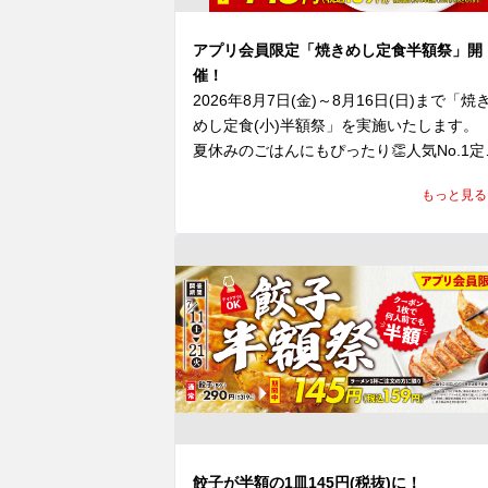
アプリ会員限定「焼きめし定食半額祭」開
催！
2026年8月7日(金)～8月16日(日)まで「焼
めし定食(小)半額祭」を実施いたします。

夏休みのごはんにもぴったり👏人気No.1定
がお得に楽しめる10日間😊

もっと見る
期間中、ラーメン魁力屋公式アプリに配信
れるクーポンをご提示いただくと、「焼き
し(小)定食」の定食分が”半額”の159円(税込
に！

魁力屋自慢の焼きめしは、ご注文をいただ
てから一つ一つ手作り。店内で豪快に鍋を
り、超強火で一気に炒めあげることで生ま
る香ばしい香りや臨場感も、おいしさのひ
つです✨

魁力屋自慢の熟成醤油だれベースにしたタ
餃子が半額の1皿145円(税抜)に！