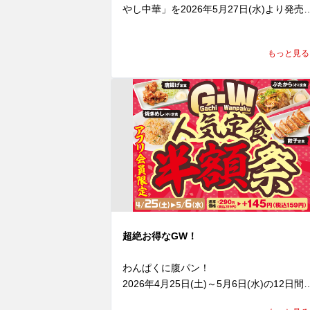
やし中華」を2026年5月27日(水)より発売
たします。

もっと見る
ラーメン魁力屋自慢の醤油かえしをベース
に、旨みと酸味を効かせた特製だれは、こ
商品のためだけに開発したオリジナル。

どこか懐かしさを感じる味わいながらも、
ツンと食べ応えのある一杯に仕上げました。
冷やし中華定番のハムや玉子は、魁力屋ら
く豪快にトッピング。

さらに、たっぷりのもやしに、からしマヨ
ーズ、紅しょうが、揚げ玉を加えることで
最後まで飽きずに楽しめる味わいに。

中太ちぢれ麺に特製だれがしっかり絡み、
超絶お得なGW！
べ始めたら箸が止まりません！

総重量約700gの圧倒的ボリュームであり
わんぱくに腹パン！

ら、暑い日でも食べ進めたくなる一杯。

2026年4月25日(土)～5月6日(水)の12日間
うまねぎやチューシューをトッピングして
「Gachi Wanpaku 人気定食半額祭」を開