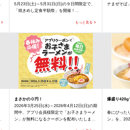
だけるよう、辛さを抑えた「セアブラ胡麻
にもぜひご
い
5月23日(土)～5月31日(日)の９日間限定で、
ナまぜそば」
担々麺」もご用意しました。

いたします。
「焼きめし定食半額祭」を開催！

たします。

さらに、刺激を求める方には「シビカラマ
1年で最もお
期間中、ラーメン魁力屋公式アプリに配信さ
シ」（有料）で痺れと辛さを追加することも
ランチやデ
もっと見る
れるクーポンをご提示いただくと、焼きめし
魁力屋自慢
可能です。

お待ちしてお
の
(小)定食の定食分が半額の159円(税込)に。※

縮した漆黒
のスタミナ
暑さで食欲が落ちがちなこの季節にぴったり
*1 無料ク
ガ
魁力屋こだわりのかえし(醤油ダレ)を使用
レート麺に
な「シビカラ麻辣担々麺」と「セアブラ胡麻
油ラーメン(


し、超強火で一つひとつ丁寧に炒める焼きめ
つきになるこ
担々麺」。

支払いいた
しは、香ばしさと鍋を振る音が食欲を刺激す
今年はそこ
ぜひこの機会に、ランチやディナーで魁力屋
*2 無料ク
し
る自慢の一品。

ー、にんに
こだわりの夏限定メニューをお楽しみくださ
魁力屋公式
ラーメンとの相性も抜群で、定食人気No.1を
とパンチ力を
い。
が必要です
ネ
誇る大人気メニューです。

、
そのまま豪快に頬張るも良し。

まずは下か
卓上のにんにくやヤンニンジャンで、自分好
で。

食
みにアレンジするも良し。

そのあとは
まさかの０円！
爆盛り420
食べ放題のねぎやたくあんと合わせれば、箸
リッとした刺
2026年3月25日(水)～2026年4月12日(日)の期
なが
が止まらなくなること間違いなし！

極めつけは
間中、アプリ会員様限定で「お子さまラーメ
春にぴった
さらに、たっぷりお召し上がりになりたい方
ジャンでスタ
、
ン」が無料になるクーポンを配布いたしま
ン」を、20
、
は、+120円(税込132円)で、焼きめし（並）
今年はマヨ
催い
す。

販売開始いた