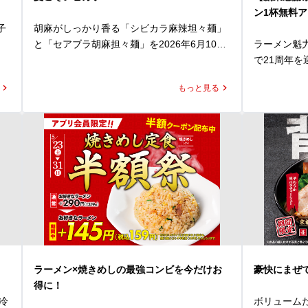
も
辛さは5段階から選択可能！

すっきりと
ン1杯無料
控えめからMAXまで、お好みの刺激をお選び
鶏チャーシ
子
胡麻がしっかり香る「シビカラ麻辣坦々麺」
ください。

スをあわせ
と「セアブラ胡麻担々麺」を2026年6月10日
ラーメン魁力
る
そして極めつけは、〆の専用追い飯！         

ねぎをトッ
さ
(水)より発売いたします。

で21周年を
い
お好みにあわせてカスタマイズしたスープ
りをプラス
今年もこの
に、この商品限定の専用追い飯を入れて、お
しみいただけ
もっと見る
も
練り胡麻をたっぷり使用した濃厚な担々スー
つも魁力屋
召し上がりください。

がり
プに、魁力屋自慢の背脂をあわせ、さらに四
おかげです。
トマトの旨み、辛さ、チーズのコクが一体と
 清涼感が
川花椒の痺れをしっかり効かせました。

魁力屋を愛
し
なった、締めまで楽しめる一杯です。

りと感じら
ン
胡麻のコクと背脂の旨みに、花椒の香り立つ
ちを込めま
夏の暑さを存分に楽しむ「真夏のHOTトマト
備えた「冷
だ
刺激が重なり、あと引く味わいに仕上げてい
たします！

麺」。ぜひあなた好みの一杯にカスタマイズ
ぴったりの
ます。

店内飲食に
してランチやディナーでお楽しみください。
お楽しみく
の
「京都背脂醤
と
トッピングには、甜面醤でじっくり煮込んだ
ーポン」*1
担々そぼろをはじめ、にら、もやし、白ネギ
ぜひこの機
をたっぷりと使用。

がりいただ
公
見た目にも食べ応えにもこだわり、ボリュー
してください。
デ
ム満点かつ本格的な仕上がりに。

ラーメン×焼きめしの最強コンビを今だけお
豪快にまぜ
しかも！今年
得に！
また、辛いものが苦手な方にもお楽しみいた
今まで週末
I冷
ボリューム