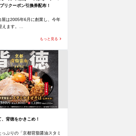
したスープに相性抜群のしっとり
アプリクーポン引換券配布！
ューと、シャキシャキ食感のレタ
、仕上げにレモンスライスと九条
屋は2005年6月に創業し、今年
ピング。爽やかな香りや食感、彩
迎えます。

し、最後まで飽きることなくお楽
日を迎えることができるのは、い
る一杯です。

もっと見る
をご愛顧くださっているお客様の


ありながらも、旨みとコクをしっか
してくださる皆さまへ感謝の気持
れる、魁力屋らしい力強さを兼ね
して、今年も創業感謝祭を開催い
やしレモンラーメン」。暑い夏に
一杯を、ぜひランチやディナーで
てラーメンを一杯ご注文につき、
ださい。
油ラーメン(並)1杯無料アプリク
の引換券を1枚進呈いたします。

会にお好きなラーメンをお召し上
き、お得な無料クーポンをゲット
*2

て、背徳をかきこめ！
は初の3日間開催！

でお越しいただけなかったお客様
たっぷりの「京都背脂醤油スタミ