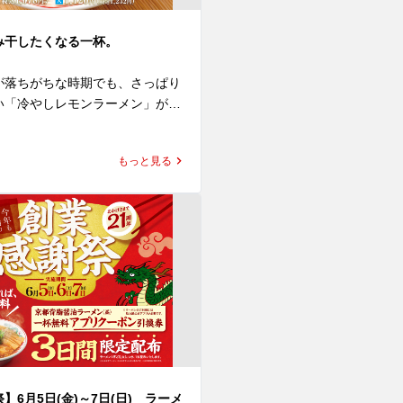
み干したくなる一杯。
が落ちがちな時期でも、さっぱり
い「冷やしレモンラーメン」が期
場！

もっと見る
ルを使用した特製のレモン塩醤が
やかな香りと、心地よい酸味、ほ
がクセになる、一度食べたら忘れ
的な味わいです。

塩醤に、旨みたっぷりの塩だれと
わせることで、爽やかさの中にも
を感じられるスープに仕上げまし
味わいでありながら、コクが広が
でも思わず最後の一滴まで飲み干
と間違いなし。

】6月5日(金)～7日(日) ラーメ