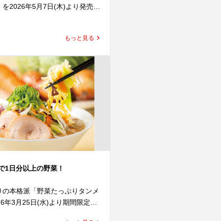
来店いただきたく、金曜日も開催
を2026年5月7日(木)より発売い


得な3日間！

ィナーに皆さまのご来店を心より
もっと見る
の熟成醤油をベースに、旨みを凝
ります。

のスタミナ醤油たれと、たっぷり
背脂が食べごたえのある中太スト
ーポンご使用の際は、「京都背脂醤
しっかりと絡み、一口目からやみ
並)」以外のラーメンも差額をお
と間違いなし。

だくことでご注文が可能です。

に、やわらかな豚バラチャーシュ
ーポンの引き換えには必ずラーメン
く、にら、卵を加え、ボリューム
アプリのダウンロードと会員登録
一段と高めました。

。
ら豪快に混ぜて、そのままの味
、お酢でさっぱりと、ラー油でピ
gで1日分以上の野菜！
激をプラス。

、にんにくや魁力屋特製ヤンニン
りの本格派「野菜たっぷりタンメ
ミナ全開の一杯へ。

26年3月25日(水)より期間限定で
ネーズや、スタミナ背脂の追加で
します。
