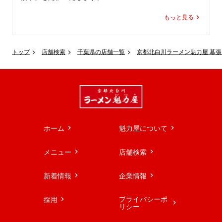
期間中、ラーメン魁力屋公式アプリに配信されるクーポン
もっと見る
をご提示いただくと、ラーメン1杯ご注文で餃子(5ケ)が何
人前でも通常価格の半額でお召し上がりいただけます。

トップ
店舗検索
千葉県の店舗一覧
京都北白川ラーメン魁力屋 幕
しかも、何人前でも半額対象。

公式アプリをダウンロードすると、クーポンは即日取得で
き、期間中は毎日ご利用いただけます（ ※1日1回限
り）。

お好きなラーメンと一緒に。

餃子をつまみにハイボールを楽しんだあとの、締めとして
ホーム
魁力屋について
ラーメンを。

ご家族やご友人と集まって、ラーメン＆餃子パーティーに
メニュー
店舗検索
も。

新着情報
企業情報
この機会に、魁力屋こだわりのパリッと焼き上げた熱々の
餃子を、欲望のままに思う存分お楽しみください。

プライバシーポ
採用
ラーメン魁力屋公式アプリをダウンロードのうえ、この10
リシー
日間はぜひ魁力屋へお越しください！