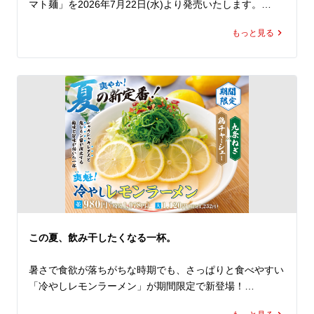
マト麺」を2026年7月22日(水)より発売いたします。

にんにくと辛みを効かせたトマトペーストに、魁力屋自慢
もっと見る
のかえしをあわせたオリジナルスープは、トマトの爽やか
な酸味と旨み、そして後を引くピリ辛感が楽しめる、まさ
に夏にもってこいな一杯。

トッピングには、ピリ辛のフレッシュトマトソースで下味
をつけた小松菜とキャベツ、さらにコクと食べ応えを加え
る豚バラチャーシューを。

ポイントは、抜群なカスタマイズ性！

なんと！パルメザンチーズはかけ放題！

お好みにあわせて好きなだけかけてお楽しみください。お
かわりもOKです！

辛さは5段階から選択可能！

控えめからMAXまで、お好みの刺激をお選びください。

そして極めつけは、〆の専用追い飯！         

この夏、飲み干したくなる一杯。
お好みにあわせてカスタマイズしたスープに、この商品限
定の専用追い飯を入れて、お召し上がりください。

暑さで食欲が落ちがちな時期でも、さっぱりと食べやすい
トマトの旨み、辛さ、チーズのコクが一体となった、締め
「冷やしレモンラーメン」が期間限定で新登場！

まで楽しめる一杯です。

夏の暑さを存分に楽しむ「真夏のHOTトマト麺」。ぜひあ