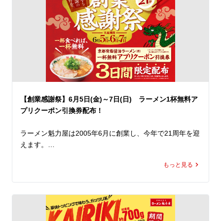
り、あと引く味わいに仕上げています。

トッピングには、甜面醤でじっくり煮込んだ担々そぼろを
はじめ、にら、もやし、白ネギをたっぷりと使用。

見た目にも食べ応えにもこだわり、ボリューム満点かつ本
格的な仕上がりに。

また、辛いものが苦手な方にもお楽しみいただけるよう、
辛さを抑えた「セアブラ胡麻担々麺」もご用意しました。

【創業感謝祭】6月5日(金)～7日(日) ラーメン1杯無料ア
さらに、刺激を求める方には「シビカラマシ」（有料）で
プリクーポン引換券配布！
痺れと辛さを追加することも可能です。

ラーメン魁力屋は2005年6月に創業し、今年で21周年を迎
暑さで食欲が落ちがちなこの季節にぴったりな「シビカラ
えます。

麻辣担々麺」と「セアブラ胡麻担々麺」。

今年もこの日を迎えることができるのは、いつも魁力屋を
ぜひこの機会に、ランチやディナーで魁力屋こだわりの夏
もっと見る
ご愛顧くださっているお客様のおかげです。

限定メニューをお楽しみください。
魁力屋を愛してくださる皆さまへ感謝の気持ちを込めまし
て、今年も創業感謝祭を開催いたします！

店内飲食にてラーメンを一杯ご注文につき、「京都背脂醤
油ラーメン(並)1杯無料アプリクーポン」*1の引換券を1枚