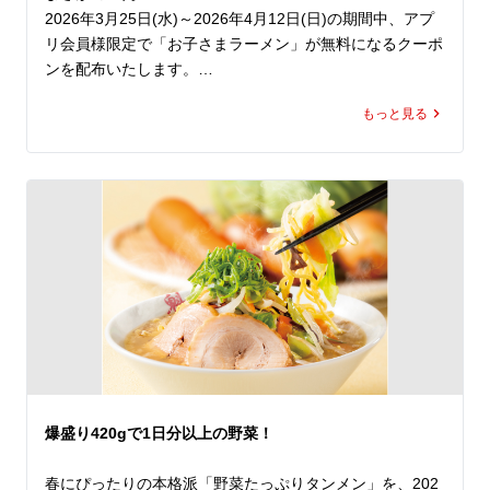
さらに！

2026年3月25日(水)～2026年4月12日(日)の期間中、アプ
この期間中は「お好きなトッピング100円割引券」もプレ
リ会員様限定で「お子さまラーメン」が無料になるクーポ
ゼント！

ンを配布いたします。

魁力屋のＧＷはお得が盛りだくさん！

もっと見る
ママ・パパも、お子さまも、1年間お疲れさまでした。

Gachi（ガチ）でWanpaku（わんぱく）な、このチャン
進級、進学前の、ちょっと特別な春休みに家族そろって魁
ス。

力屋へ。

ランチでもディナーでも思う存分定食を楽しみ尽くし、魁
力屋で元気をチャージしてください！

上記期間中、アプリ会員様限定で「お子さまラーメン」が
無料になるクーポンを配布いたします。（※ご使用はラー
※ぶたから定食と餃子定食は路面店でのみ販売しておりま
メン(並)または(大)を1杯以上ご注文いただいた方に限る）

す。
さらに、お子さまラーメンは、おもちゃまたはおかし付
き！

しかもこのクーポン、公式アプリをダウンロードすると、
クーポンは即日取得でき、期間中は毎日ご利用いただけま
す（ ※1日1回限り）。

爆盛り420gで1日分以上の野菜！
新年度を前に、ご家族そろって魁力屋でゆったりとしたひ
とときをお過ごしください。
春にぴったりの本格派「野菜たっぷりタンメン」を、202