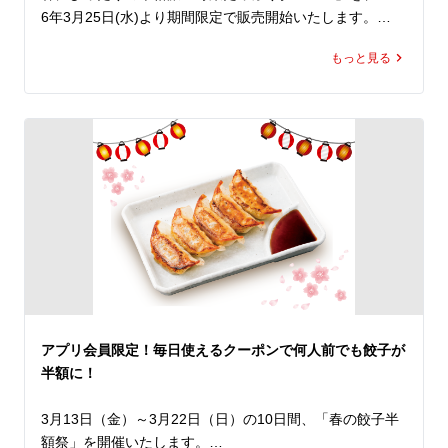
6年3月25日(水)より期間限定で販売開始いたします。

もっと見る
通常サイズでも半日分、爆盛りなら1日分以上の野菜が摂
取でき、健康管理が気になる春にぴったりの一杯です。

今年はボリュームたっぷりの野菜にきくらげを加え、ボデ
ィ感ある旨塩スープを組み合わせました。

ふわっと広がる胡麻の香りとにんにくを効かせた本格派の
味わいに仕上げ、さらにレベルアップしています。

ちぢれ麺がスープによく絡み、とろとろの豚バラチャーシ
ューがコクをプラス。

食べ応え抜群の「野菜たっぷりタンメン」、しっかり食べ
て整える春の一杯としてお楽しみください。
アプリ会員限定！毎日使えるクーポンで何人前でも餃子が
半額に！
3月13日（金）～3月22日（日）の10日間、「春の餃子半
額祭」を開催いたします。
