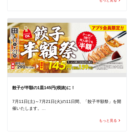
もっと見る
レモンピールを使用した特製のレモン塩醤が演出する爽や
なた好みの一杯にカスタマイズしてランチやディナーでお
かな香りと、心地よい酸味、ほのかな苦みがクセになる、
楽しみください。
一度食べたら忘れられない本格的な味わいです。

そのレモン塩醤に、旨みたっぷりの塩だれと鶏ガラをあわ
せることで、爽やかさの中にも奥深いコクを感じられるス
ープに仕上げました。爽快な味わいでありながら、コクが
広がり、暑い夏でも思わず最後の一滴まで飲み干したくな
ること間違いなし。

すっきりとしたスープに相性抜群のしっとり鶏チャーシュ
ーと、シャキシャキ食感のレタスをあわせ、仕上げにレモ
ンスライスと九条ねぎをトッピング。爽やかな香りや食
餃子が半額の1皿145円(税抜)に！
感、彩りをプラスし、最後まで飽きることなくお楽しみい
ただける一杯です。

7月11日(土)～7月21日(火)の11日間、「餃子半額祭」を開
催いたします。

 清涼感がありながらも、旨みとコクをしっかりと感じら
期間中、ラーメン魁力屋公式アプリに配信されるクーポン
れる、魁力屋らしい力強さを兼ね備えた「冷やしレモンラ
もっと見る
をご提示いただくと、

ーメン」。暑い夏にぴったりの一杯を、ぜひランチやディ
ラーメン1杯ご注文で餃子(5ケ)が何人前でも通常価格の半
ナーでお楽しみください。