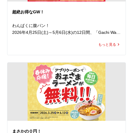
極めつけは、にんにくや魁力屋特製ヤンニンジャンでスタ
ミナ全開の一杯へ。

超絶お得なGW！
今年はマヨネーズや、スタミナ背脂の追加で背徳感をとこ
とん楽しむことも可能です。

わんぱくに腹パン！

2026年4月25日(土)～5月6日(水)の12日間、「Gachi Wan
止まらないやみつきの旨さの「京都背脂醤油スタミナまぜ
paku 人気定食半額祭」を開催いたします。

そば」を思い切りかきこんで、5月病にも負けず、ランチ
もっと見る
期間中、ラーメン魁力屋公式アプリに配信されるクーポン
でもディナーでも元気をチャージしてください！
をご提示いただくと、対象の人気定食4種の定食分が半額
でお召し上がりいただけます。※ラーメンは通常価格とな
ります。

公式アプリをダウンロードすると、クーポンは即日取得で
き、期間中は毎日ご利用いただけます（ ※1日1回限
り）。

ご家族やご友人といろんな定食をシェアしたり、日替わり
でさまざまな定食を楽しんだりと、楽しみ方は自由自在で
す。

しかも！魁力屋の定食は、ご飯の増量が無料！※焼きめし
は除きます。

お腹いっぱい楽しめる、まさに”わんぱく”な仕様です。

まさかの０円！