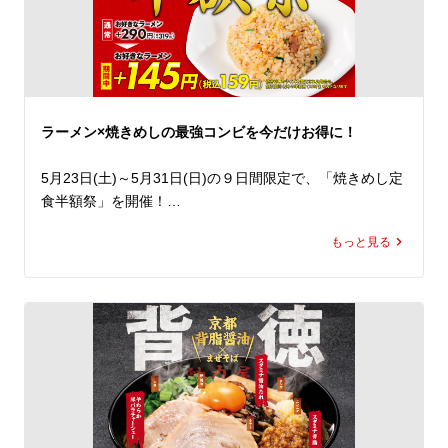
ピング。

さらに、たっぷりのもやしに、からしマヨネーズ、紅しょ
うが、揚げ玉を加えることで、最後まで飽きずに楽しめる
味わいに。

中太ちぢれ麺に特製だれがしっかり絡み、食べ始めたら箸
が止まりません！

ラーメン×焼きめしの最強コンビを今だけお得に！
総重量約700gの圧倒的ボリュームでありながら、暑い日
でも食べ進めたくなる一杯。

5月23日(土)～5月31日(日)の９日間限定で、「焼きめし定
うまねぎやチューシューをトッピングして、自分好みにさ
食半額祭」を開催！

らにがっつり楽しむのもおすすめです。

期間中、ラーメン魁力屋公式アプリに配信されるクーポン
もっと見る
をご提示いただくと、焼きめし(小)定食の定食分が半額の
この夏を先取りする「KAIRIKI冷やし中華」でランチでも
159円(税込)に。※

ディナーでもパワーチャージしてください！
魁力屋こだわりのかえし(醤油ダレ)を使用し、超強火で一
つひとつ丁寧に炒める焼きめしは、香ばしさと鍋を振る音
が食欲を刺激する自慢の一品。

ラーメンとの相性も抜群で、定食人気No.1を誇る大人気メ
ニューです。

そのまま豪快に頬張るも良し。
