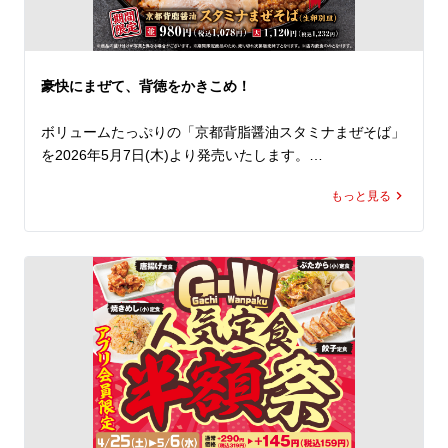
卓上のにんにくやヤンニンジャンで、自分好みにアレンジ
するも良し。

食べ放題のねぎやたくあんと合わせれば、箸が止まらなく
なること間違いなし！

豪快にまぜて、背徳をかきこめ！
さらに、たっぷりお召し上がりになりたい方は、+120円
(税込132円)で、焼きめし（並）に、+180円(税込198円)
ボリュームたっぷりの「京都背脂醤油スタミナまぜそば」
で、焼きめし（大）に変更できます。

を2026年5月7日(木)より発売いたします。

ぜひこの機会にランチでもディナーでもお得に「焼きめし
定食」をお楽しみいただき、欲望のままにかきこんでくだ
もっと見る
魁力屋自慢の熟成醤油をベースに、旨みを凝縮した漆黒の
さい！
スタミナ醤油たれと、たっぷりのスタミナ背脂が食べごた
えのある中太ストレート麺にしっかりと絡み、一口目から
やみつきになること間違いなし。

今年はそこに、やわらかな豚バラチャーシュー、にんに
く、にら、卵を加え、ボリュームとパンチ力を一段と高め
ました。

まずは下から豪快に混ぜて、そのままの味で。

そのあとは、お酢でさっぱりと、ラー油でピリッとした刺
激をプラス。
