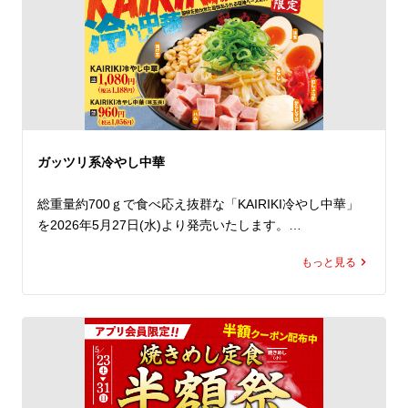
進呈いたします。

ぜひこの機会にお好きなラーメンをお召し上がりいただ
き、お得な無料クーポンをゲットしてください。*2

しかも！今年は初の3日間開催！

今まで週末でお越しいただけなかったお客様にもぜひご来
店いただきたく、金曜日も開催いたします。

1年で最もお得な3日間！

ガッツリ系冷やし中華
ランチやディナーに皆さまのご来店を心よりお待ちしてお
ります。

総重量約700ｇで食べ応え抜群な「KAIRIKI冷やし中華」
を2026年5月27日(水)より発売いたします。

*1 無料クーポンご使用の際は、「京都背脂醤油ラーメン
(並)」以外のラーメンも差額をお支払いいただくことでご
もっと見る
ラーメン魁力屋自慢の醤油かえしをベースに、旨みと酸味
注文が可能です。

を効かせた特製だれは、この商品のためだけに開発したオ
*2 無料クーポンの引き換えには必ずラーメン魁力屋公式
リジナル。

アプリのダウンロードと会員登録が必要です。
どこか懐かしさを感じる味わいながらも、ガツンと食べ応
えのある一杯に仕上げました。

冷やし中華定番のハムや玉子は、魁力屋らしく豪快にトッ