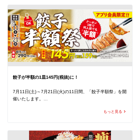
一度食べたら忘れられない本格的な味わいです。

そのレモン塩醤に、旨みたっぷりの塩だれと鶏ガラをあわ
せることで、爽やかさの中にも奥深いコクを感じられるス
ープに仕上げました。爽快な味わいでありながら、コクが
広がり、暑い夏でも思わず最後の一滴まで飲み干したくな
ること間違いなし。

すっきりとしたスープに相性抜群のしっとり鶏チャーシュ
ーと、シャキシャキ食感のレタスをあわせ、仕上げにレモ
ンスライスと九条ねぎをトッピング。爽やかな香りや食
餃子が半額の1皿145円(税抜)に！
感、彩りをプラスし、最後まで飽きることなくお楽しみい
ただける一杯です。

7月11日(土)～7月21日(火)の11日間、「餃子半額祭」を開
催いたします。

 清涼感がありながらも、旨みとコクをしっかりと感じら
期間中、ラーメン魁力屋公式アプリに配信されるクーポン
れる、魁力屋らしい力強さを兼ね備えた「冷やしレモンラ
もっと見る
をご提示いただくと、

ーメン」。暑い夏にぴったりの一杯を、ぜひランチやディ
ラーメン1杯ご注文で餃子(5ケ)が何人前でも通常価格の半
ナーでお楽しみください。
額の145円(税抜)でお召し上がりいただけます。 

公式アプリをダウンロードすると、クーポンは即日取得で