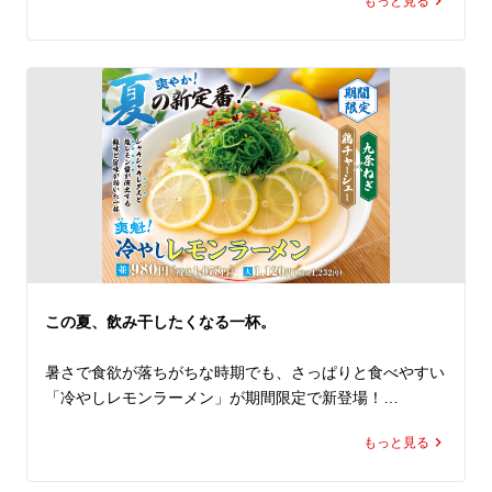
もっと見る
のかえしをあわせたオリジナルスープは、トマトの爽やか
な酸味と旨み、そして後を引くピリ辛感が楽しめる、まさ
に夏にもってこいな一杯。

トッピングには、ピリ辛のフレッシュトマトソースで下味
をつけた小松菜とキャベツ、さらにコクと食べ応えを加え
る豚バラチャーシューを。

ポイントは、抜群なカスタマイズ性！

なんと！パルメザンチーズはかけ放題！

お好みにあわせて好きなだけかけてお楽しみください。お
かわりもOKです！

辛さは5段階から選択可能！

控えめからMAXまで、お好みの刺激をお選びください。

そして極めつけは、〆の専用追い飯！         

この夏、飲み干したくなる一杯。
お好みにあわせてカスタマイズしたスープに、この商品限
定の専用追い飯を入れて、お召し上がりください。

暑さで食欲が落ちがちな時期でも、さっぱりと食べやすい
トマトの旨み、辛さ、チーズのコクが一体となった、締め
「冷やしレモンラーメン」が期間限定で新登場！

まで楽しめる一杯です。

夏の暑さを存分に楽しむ「真夏のHOTトマト麺」。ぜひあ
もっと見る
レモンピールを使用した特製のレモン塩醤が演出する爽や
なた好みの一杯にカスタマイズしてランチやディナーでお
かな香りと、心地よい酸味、ほのかな苦みがクセになる、
楽しみください。