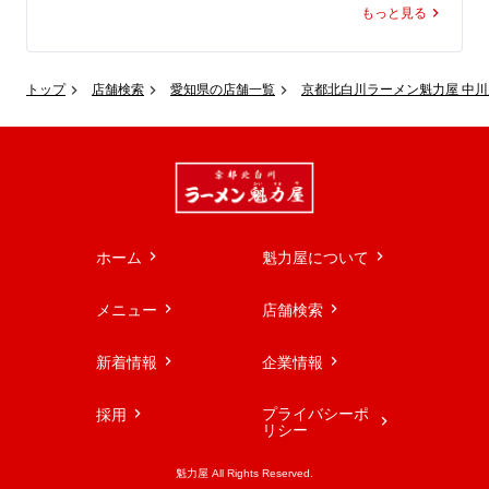
もっと見る
通常サイズでも半日分、爆盛りなら1日分以上の野菜が摂
取でき、健康管理が気になる春にぴったりの一杯です。

今年はボリュームたっぷりの野菜にきくらげを加え、ボデ
トップ
店舗検索
愛知県の店舗一覧
京都北白川ラーメン魁力屋 中川
ィ感ある旨塩スープを組み合わせました。

ふわっと広がる胡麻の香りとにんにくを効かせた本格派の
味わいに仕上げ、さらにレベルアップしています。

ちぢれ麺がスープによく絡み、とろとろの豚バラチャーシ
ューがコクをプラス。

食べ応え抜群の「野菜たっぷりタンメン」、しっかり食べ
て整える春の一杯としてお楽しみください。
ホーム
魁力屋について
メニュー
店舗検索
新着情報
企業情報
プライバシーポ
採用
リシー
魁力屋 All Rights Reserved.