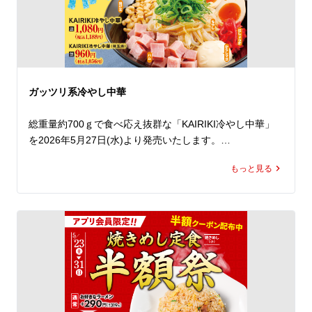
き、お得な無料クーポンをゲットしてください。*2

しかも！今年は初の3日間開催！

今まで週末でお越しいただけなかったお客様にもぜひご来
店いただきたく、金曜日も開催いたします。

1年で最もお得な3日間！

ガッツリ系冷やし中華
ランチやディナーに皆さまのご来店を心よりお待ちしてお
ります。

総重量約700ｇで食べ応え抜群な「KAIRIKI冷やし中華」
を2026年5月27日(水)より発売いたします。

*1 無料クーポンご使用の際は、「京都背脂醤油ラーメン
(並)」以外のラーメンも差額をお支払いいただくことでご
もっと見る
ラーメン魁力屋自慢の醤油かえしをベースに、旨みと酸味
注文が可能です。

を効かせた特製だれは、この商品のためだけに開発したオ
*2 無料クーポンの引き換えには必ずラーメン魁力屋公式
リジナル。

アプリのダウンロードと会員登録が必要です。
どこか懐かしさを感じる味わいながらも、ガツンと食べ応
えのある一杯に仕上げました。

冷やし中華定番のハムや玉子は、魁力屋らしく豪快にトッ
ピング。

さらに、たっぷりのもやしに、からしマヨネーズ、紅しょ