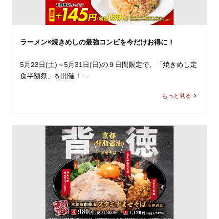
うが、揚げ玉を加えることで、最後まで飽きずに楽しめる
味わいに。

中太ちぢれ麺に特製だれがしっかり絡み、食べ始めたら箸
が止まりません！

ラーメン×焼きめしの最強コンビを今だけお得に！
総重量約700gの圧倒的ボリュームでありながら、暑い日
でも食べ進めたくなる一杯。

5月23日(土)～5月31日(日)の９日間限定で、「焼きめし定
うまねぎやチューシューをトッピングして、自分好みにさ
食半額祭」を開催！

らにがっつり楽しむのもおすすめです。

期間中、ラーメン魁力屋公式アプリに配信されるクーポン
もっと見る
をご提示いただくと、焼きめし(小)定食の定食分が半額の
この夏を先取りする「KAIRIKI冷やし中華」でランチでも
159円(税込)に。※

ディナーでもパワーチャージしてください！
魁力屋こだわりのかえし(醤油ダレ)を使用し、超強火で一
つひとつ丁寧に炒める焼きめしは、香ばしさと鍋を振る音
が食欲を刺激する自慢の一品。

ラーメンとの相性も抜群で、定食人気No.1を誇る大人気メ
ニューです。

そのまま豪快に頬張るも良し。

卓上のにんにくやヤンニンジャンで、自分好みにアレンジ
するも良し。
