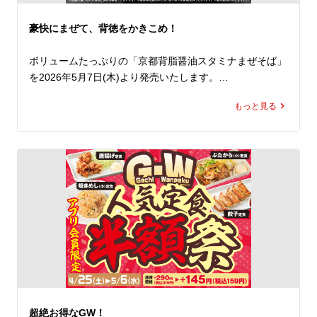
食べ放題のねぎやたくあんと合わせれば、箸が止まらなく
なること間違いなし！

豪快にまぜて、背徳をかきこめ！
さらに、たっぷりお召し上がりになりたい方は、+120円
(税込132円)で、焼きめし（並）に、+180円(税込198円)
ボリュームたっぷりの「京都背脂醤油スタミナまぜそば」
で、焼きめし（大）に変更できます。

を2026年5月7日(木)より発売いたします。

ぜひこの機会にランチでもディナーでもお得に「焼きめし
定食」をお楽しみいただき、欲望のままにかきこんでくだ
もっと見る
魁力屋自慢の熟成醤油をベースに、旨みを凝縮した漆黒の
さい！
スタミナ醤油たれと、たっぷりのスタミナ背脂が食べごた
えのある中太ストレート麺にしっかりと絡み、一口目から
やみつきになること間違いなし。

今年はそこに、やわらかな豚バラチャーシュー、にんに
く、にら、卵を加え、ボリュームとパンチ力を一段と高め
ました。

まずは下から豪快に混ぜて、そのままの味で。

そのあとは、お酢でさっぱりと、ラー油でピリッとした刺
激をプラス。

極めつけは、にんにくや魁力屋特製ヤンニンジャンでスタ
ミナ全開の一杯へ。

超絶お得なGW！