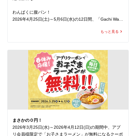
今年はマヨネーズや、スタミナ背脂の追加で背徳感をとこ
とん楽しむことも可能です。

わんぱくに腹パン！

2026年4月25日(土)～5月6日(水)の12日間、「Gachi Wan
止まらないやみつきの旨さの「京都背脂醤油スタミナまぜ
paku 人気定食半額祭」を開催いたします。

そば」を思い切りかきこんで、5月病にも負けず、ランチ
もっと見る
期間中、ラーメン魁力屋公式アプリに配信されるクーポン
でもディナーでも元気をチャージしてください！
をご提示いただくと、対象の人気定食4種の定食分が半額
でお召し上がりいただけます。※ラーメンは通常価格とな
ります。

公式アプリをダウンロードすると、クーポンは即日取得で
き、期間中は毎日ご利用いただけます（ ※1日1回限
り）。

ご家族やご友人といろんな定食をシェアしたり、日替わり
でさまざまな定食を楽しんだりと、楽しみ方は自由自在で
す。

しかも！魁力屋の定食は、ご飯の増量が無料！※焼きめし
は除きます。

お腹いっぱい楽しめる、まさに”わんぱく”な仕様です。

まさかの０円！
さらに！

2026年3月25日(水)～2026年4月12日(日)の期間中、アプ
この期間中は「お好きなトッピング100円割引券」もプレ
リ会員様限定で「お子さまラーメン」が無料になるクーポ