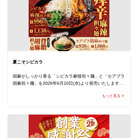
き、期間中は毎日ご利用いただけます（ ※1日1回限
り）。 

薄皮に包まれた野菜とお肉の旨味たっぷりのアツアツでジ
ューシーな餃子を、ラーメンと一緒に思う存分味わってく
ださい！

とってもお得なこの機会、ラーメン魁力屋公式アプリをダ
ウンロードのうえ、ランチやディナーでぜひ魁力屋へお越
しください。
夏こそシビカラ
胡麻がしっかり香る「シビカラ麻辣坦々麺」と「セアブラ
胡麻担々麺」を2026年6月10日(水)より発売いたします。

もっと見る
練り胡麻をたっぷり使用した濃厚な担々スープに、魁力屋
自慢の背脂をあわせ、さらに四川花椒の痺れをしっかり効
かせました。

胡麻のコクと背脂の旨みに、花椒の香り立つ刺激が重な
り、あと引く味わいに仕上げています。
