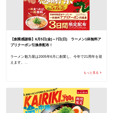
トッピングには、甜面醤でじっくり煮込んだ担々そぼろを
はじめ、にら、もやし、白ネギをたっぷりと使用。

見た目にも食べ応えにもこだわり、ボリューム満点かつ本
格的な仕上がりに。

また、辛いものが苦手な方にもお楽しみいただけるよう、
辛さを抑えた「セアブラ胡麻担々麺」もご用意しました。

【創業感謝祭】6月5日(金)～7日(日) ラーメン1杯無料ア
さらに、刺激を求める方には「シビカラマシ」（有料）で
プリクーポン引換券配布！
痺れと辛さを追加することも可能です。

ラーメン魁力屋は2005年6月に創業し、今年で21周年を迎
暑さで食欲が落ちがちなこの季節にぴったりな「シビカラ
えます。

麻辣担々麺」と「セアブラ胡麻担々麺」。

今年もこの日を迎えることができるのは、いつも魁力屋を
ぜひこの機会に、ランチやディナーで魁力屋こだわりの夏
もっと見る
ご愛顧くださっているお客様のおかげです。

限定メニューをお楽しみください。
魁力屋を愛してくださる皆さまへ感謝の気持ちを込めまし
て、今年も創業感謝祭を開催いたします！

店内飲食にてラーメンを一杯ご注文につき、「京都背脂醤
油ラーメン(並)1杯無料アプリクーポン」*1の引換券を1枚
進呈いたします。

ぜひこの機会にお好きなラーメンをお召し上がりいただ