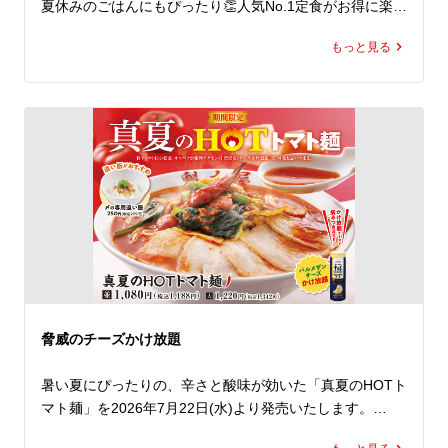
夏休みのごはんにもぴったり👏人気No.1定食がお得に楽し
める10日間😊

もっと見る
期間中、ラーメン魁力屋公式アプリに配信されるクーポン
をご提示いただくと、「焼きめし(小)定食」の定食分が”半
額”の159円(税込)に！

魁力屋自慢の焼きめしは、ご注文をいただいてから一つ一
つ手作り。店内で豪快に鍋を振り、超強火で一気に炒めあ
げることで生まれる香ばしい香りや臨場感も、おいしさの
ひとつです✨

魁力屋自慢の熟成醤油だれベースにしたタレで仕上げた焼
きめしは、ラーメンとの相性もバッチリ👍

クーポンは、公式アプリをダウンロードするとその場で取
脅威のチーズかけ放題
得でき、期間中は毎日ご利用いただけます（ ※1日1回限
り）。

暑い夏にぴったりの、辛さと酸味が効いた「真夏のHOTト
マト麺」を2026年7月22日(水)より発売いたします。

夏休みは、ぜひランチやディナーでお得な「焼きめし(小)
にんにくと辛みを効かせたトマトペーストに、魁力屋自慢
定食」でお腹いっぱいお楽しみください！