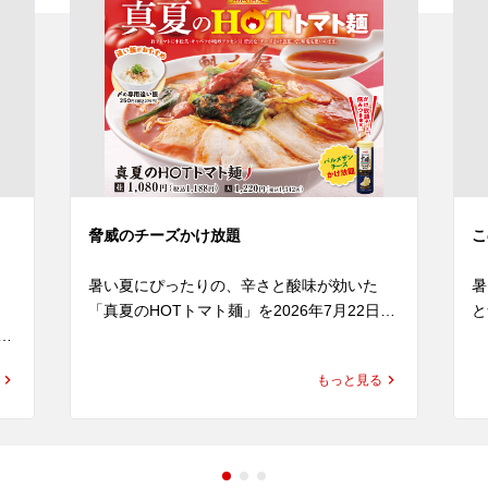
脅威のチーズかけ放題
こ
き
暑い夏にぴったりの、辛さと酸味が効いた
暑
「真夏のHOTトマト麺」を2026年7月22日
と
食
(水)より発売いたします。

間
にんにくと辛みを効かせたトマトペースト
もっと見る
に、魁力屋自慢のかえしをあわせたオリジナ
レ
さ
ルスープは、トマトの爽やかな酸味と旨み、
演
め
そして後を引くピリ辛感が楽しめる、まさに
の
)
夏にもってこいな一杯。

ら
トッピングには、ピリ辛のフレッシュトマト