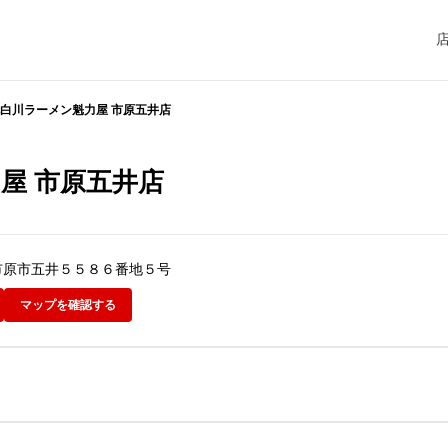
白川ラーメン魁力屋 市原五井店
屋 市原五井店
葉県市原市五井５５８６番地５号
マップを確認する