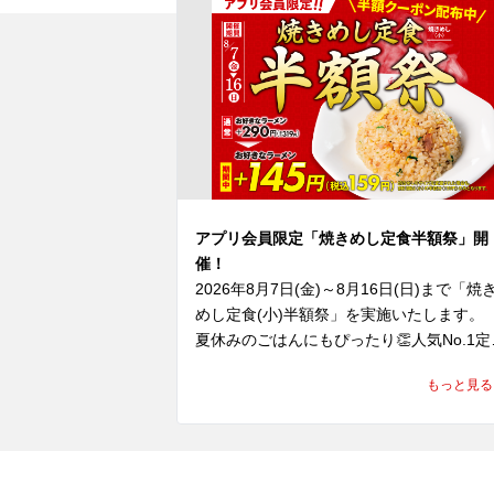
アプリ会員限定「焼きめし定食半額祭」開
催！
2026年8月7日(金)～8月16日(日)まで「焼
めし定食(小)半額祭」を実施いたします。

夏休みのごはんにもぴったり👏人気No.1定
がお得に楽しめる10日間😊

もっと見る
期間中、ラーメン魁力屋公式アプリに配信
れるクーポンをご提示いただくと、「焼き
し(小)定食」の定食分が”半額”の159円(税込
に！
