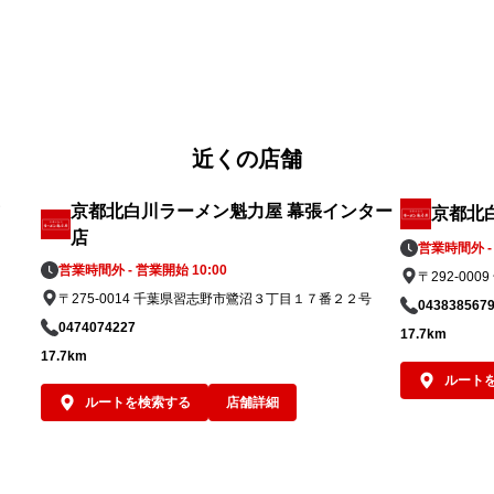
近くの店舗
京都北白川ラーメン魁力屋 幕張インター
京都北
店
営業時間外 - 
営業時間外 - 営業開始 10:00
〒292-00
〒275-0014 千葉県習志野市鷺沼３丁目１７番２２号
043838567
0474074227
17.7km
17.7km
ルート
ルートを検索する
店舗詳細