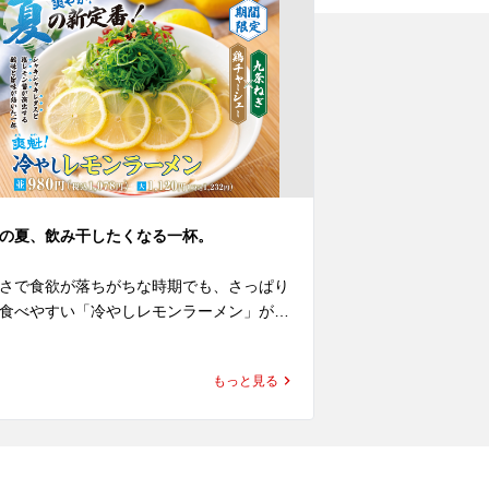
の夏、飲み干したくなる一杯。
餃子が半額の1皿1
さで食欲が落ちがちな時期でも、さっぱり
7月11日(土)～7
食べやすい「冷やしレモンラーメン」が期
半額祭」を開催い
限定で新登場！

期間中、ラーメ
れるクーポンをご
もっと見る
モンピールを使用した特製のレモン塩醤が
ラーメン1杯ご注
出する爽やかな香りと、心地よい酸味、ほ
通常価格の半額の
かな苦みがクセになる、一度食べたら忘れ
いただけます。 

れない本格的な味わいです。

公式アプリをダ
は即日取得でき