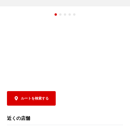
期間中、ラーメン魁力屋公式アプリに配信
み、そして後
されるクーポンをご提示いただくと、「焼
まさに夏にもっ
きめし(小)定食」の定食分が”半額”の159円
トッピングに
(税込)に！

トソースで下
ツ、さらにコ
魁力屋自慢の焼きめしは、ご注文をいただ
チャーシューを
いてから一つ一つ手作り。店内で豪快に鍋
ポイントは、抜
を振り、超強火で一気に炒めあげることで
なんと！パルメ
生まれる香ばしい香りや臨場感も、おいし
お好みにあわ
さのひとつです✨

みください。お
魁力屋自慢の熟成醤油だれベースにしたタ
辛さは5段階か
レで仕上げた焼きめしは、ラーメンとの相
控えめからM
性もバッチリ👍

びください。

そして極めつけは、
クーポンは、公式アプリをダウンロードす
お好みにあわ
ルートを検索する
るとその場で取得でき、期間中は毎日ご利
に、この商品
用いただけます（ ※1日1回限り）。

お召し上がりく
トマトの旨み
近くの店舗
夏休みは、ぜひランチやディナーでお得な
となった、締め