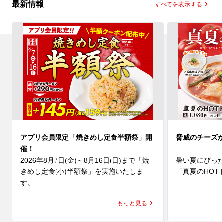
最新情報
すべてを表示する
アプリ会員限定「焼きめし定食半額祭」開
脅威のチーズ
催！
2026年8月7日(金)～8月16日(日)まで「焼
暑い夏にぴっ
きめし定食(小)半額祭」を実施いたしま
「真夏のHOT
す。

(水)より発売
夏休みのごはんにもぴったり👏人気No.1定
にんにくと辛
もっと見る
食がお得に楽しめる10日間😊

に、魁力屋自
ナルスープは