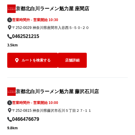
「焼きめし(小)定食」でお腹いっぱいお楽
夏の暑さを存
しみください！
ト麺」。ぜひ
京都北白川ラーメン魁力屋 座間店
イズしてラン
営業時間外 - 営業開始 10:30
さい。
〒252-0029 神奈川県座間市入谷西５-５０-２０
0462521215
3.5km
ルートを検索する
店舗詳細
京都北白川ラーメン魁力屋 藤沢石川店
営業時間外 - 営業開始 10:00
〒252-0815 神奈川県藤沢市石川５丁目２７-１１
0466476679
9.8km