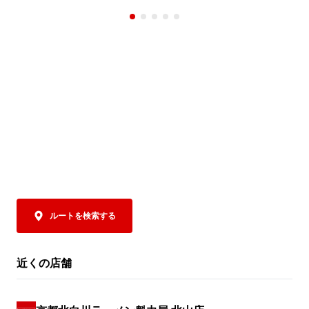
されるクーポンをご提示いただくと、「焼
まさに夏にもっ
きめし(小)定食」の定食分が”半額”の159円
トッピングに
(税込)に！

トソースで下
ツ、さらにコ
魁力屋自慢の焼きめしは、ご注文をいただ
チャーシューを
いてから一つ一つ手作り。店内で豪快に鍋
ポイントは、抜
を振り、超強火で一気に炒めあげることで
なんと！パルメ
生まれる香ばしい香りや臨場感も、おいし
お好みにあわ
さのひとつです✨

みください。お
魁力屋自慢の熟成醤油だれベースにしたタ
辛さは5段階か
レで仕上げた焼きめしは、ラーメンとの相
控えめからM
性もバッチリ👍

びください。

そして極めつけは、
クーポンは、公式アプリをダウンロードす
お好みにあわ
ルートを検索する
るとその場で取得でき、期間中は毎日ご利
に、この商品
用いただけます（ ※1日1回限り）。

お召し上がりく
トマトの旨み
近くの店舗
夏休みは、ぜひランチやディナーでお得な
となった、締め
「焼きめし(小)定食」でお腹いっぱいお楽
夏の暑さを存
しみください！
ト麺」。ぜひ