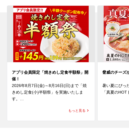
アプリ会員限定「焼きめし定食半額祭」開
脅威のチーズ
催！
2026年8月7日(金)～8月16日(日)まで「焼
暑い夏にぴっ
きめし定食(小)半額祭」を実施いたしま
「真夏のHOT
す。

(水)より発売
夏休みのごはんにもぴったり👏人気No.1定
にんにくと辛
もっと見る
食がお得に楽しめる10日間😊

に、魁力屋自
ナルスープは
期間中、ラーメン魁力屋公式アプリに配信
み、そして後