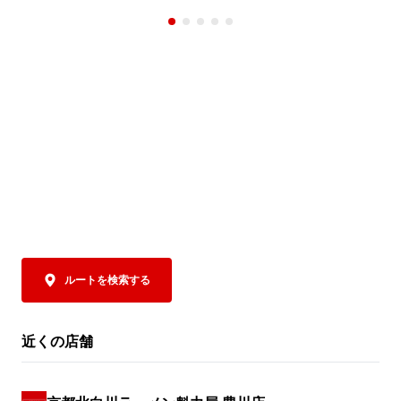
されるクーポンをご提示いただくと、「焼
まさに夏にもっ
きめし(小)定食」の定食分が”半額”の159円
トッピングに
(税込)に！

トソースで下
ツ、さらにコ
魁力屋自慢の焼きめしは、ご注文をいただ
チャーシューを
いてから一つ一つ手作り。店内で豪快に鍋
ポイントは、抜
を振り、超強火で一気に炒めあげることで
なんと！パルメ
生まれる香ばしい香りや臨場感も、おいし
お好みにあわ
さのひとつです✨

みください。お
魁力屋自慢の熟成醤油だれベースにしたタ
辛さは5段階か
レで仕上げた焼きめしは、ラーメンとの相
控えめからM
性もバッチリ👍

びください。

そして極めつけは、
クーポンは、公式アプリをダウンロードす
お好みにあわ
ルートを検索する
るとその場で取得でき、期間中は毎日ご利
に、この商品
用いただけます（ ※1日1回限り）。

お召し上がりく
トマトの旨み
近くの店舗
夏休みは、ぜひランチやディナーでお得な
となった、締め
「焼きめし(小)定食」でお腹いっぱいお楽
夏の暑さを存
しみください！
ト麺」。ぜひ