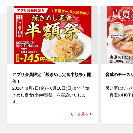
アプリ会員限定「焼きめし定食半額祭」開
脅威のチーズ
催！
2026年8月7日(金)～8月16日(日)まで「焼
暑い夏にぴっ
きめし定食(小)半額祭」を実施いたしま
「真夏のHOT
す。

(水)より発売
夏休みのごはんにもぴったり👏人気No.1定
にんにくと辛
もっと見る
食がお得に楽しめる10日間😊

に、魁力屋自
ナルスープは
期間中、ラーメン魁力屋公式アプリに配信
み、そして後