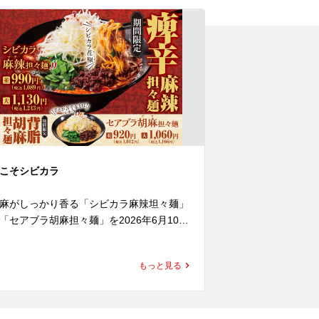
こそシビカラ
【創業感謝祭】6月
ン1杯無料アプリ
麻がしっかり香る「シビカラ麻辣坦々麺」
「セアブラ胡麻担々麺」を2026年6月10日
ラーメン魁力屋は
水)より発売いたします。

で21周年を迎えま
今年もこの日を
もっと見る
り胡麻をたっぷり使用した濃厚な担々スー
つも魁力屋をご
に、魁力屋自慢の背脂をあわせ、さらに四
おかげです。

花椒の痺れをしっかり効かせました。

魁力屋を愛して
麻のコクと背脂の旨みに、花椒の香り立つ
ちを込めまして