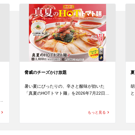
脅威のチーズかけ放題
夏
き
暑い夏にぴったりの、辛さと酸味が効いた
胡
「真夏のHOTトマト麺」を2026年7月22日
と
食
(水)より発売いたします。

(
にんにくと辛みを効かせたトマトペースト
もっと見る
に、魁力屋自慢のかえしをあわせたオリジナ
練
さ
ルスープは、トマトの爽やかな酸味と旨み、
プ
め
そして後を引くピリ辛感が楽しめる、まさに
川
)
夏にもってこいな一杯。

胡