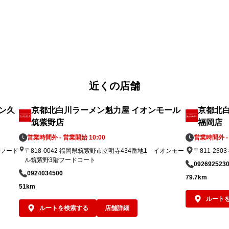
してランチやディナーでお楽しみください。
ぜ
こ
い
近くの店舗
ン久
京都北白川ラーメン魁力屋 イオンモール
京都北
筑紫野店
福岡店
営業時間外 - 営業開始 10:00
営業時間外 - 
Fフード
〒818-0042 福岡県筑紫野市立明寺434番地1 イオンモー
〒811-23
ル筑紫野3階フードコート
092692523
0924034500
79.7km
51km
ルート
ルートを検索する
店舗詳細