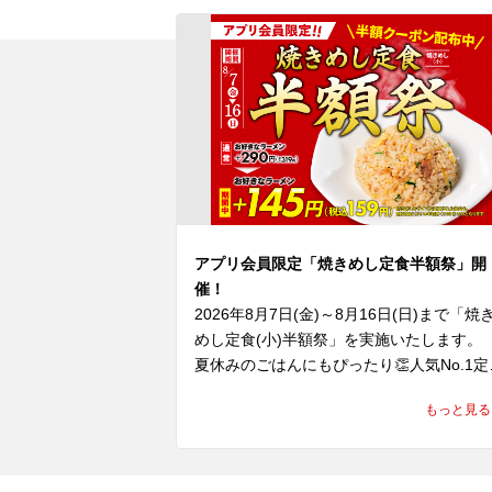
アプリ会員限定「焼きめし定食半額祭」開
催！
2026年8月7日(金)～8月16日(日)まで「焼
めし定食(小)半額祭」を実施いたします。

夏休みのごはんにもぴったり👏人気No.1定
がお得に楽しめる10日間😊

もっと見る
期間中、ラーメン魁力屋公式アプリに配信
れるクーポンをご提示いただくと、「焼き
し(小)定食」の定食分が”半額”の159円(税込