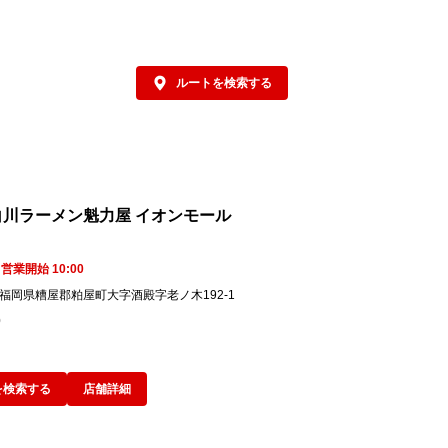
ひこの機会に、ランチやディナーで魁力屋
*2 無料クーポ
だわりの夏限定メニューをお楽しみくださ
魁力屋公式アプ
。
が必要です。
ルートを検索する
白川ラーメン魁力屋 イオンモール
営業開始 10:00
03 福岡県糟屋郡粕屋町大字酒殿字老ノ木192-1
0
を検索する
店舗詳細