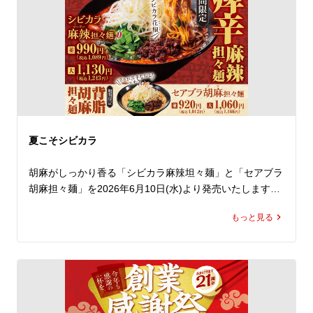
き、期間中は毎日ご利用いただけます（ ※1日1回限
り）。 

薄皮に包まれた野菜とお肉の旨味たっぷりのアツアツでジ
ューシーな餃子を、ラーメンと一緒に思う存分味わってく
ださい！

とってもお得なこの機会、ラーメン魁力屋公式アプリをダ
ウンロードのうえ、ランチやディナーでぜひ魁力屋へお越
しください。
夏こそシビカラ
胡麻がしっかり香る「シビカラ麻辣坦々麺」と「セアブラ
胡麻担々麺」を2026年6月10日(水)より発売いたします。

もっと見る
練り胡麻をたっぷり使用した濃厚な担々スープに、魁力屋
自慢の背脂をあわせ、さらに四川花椒の痺れをしっかり効
かせました。

胡麻のコクと背脂の旨みに、花椒の香り立つ刺激が重な
り、あと引く味わいに仕上げています。
