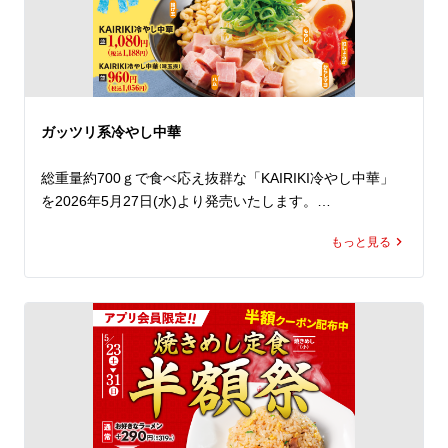
き、お得な無料クーポンをゲットしてください。*2

しかも！今年は初の3日間開催！

今まで週末でお越しいただけなかったお客様にもぜひご来
店いただきたく、金曜日も開催いたします。

1年で最もお得な3日間！

ガッツリ系冷やし中華
ランチやディナーに皆さまのご来店を心よりお待ちしてお
ります。

総重量約700ｇで食べ応え抜群な「KAIRIKI冷やし中華」
を2026年5月27日(水)より発売いたします。

*1 無料クーポンご使用の際は、「京都背脂醤油ラーメン
(並)」以外のラーメンも差額をお支払いいただくことでご
もっと見る
ラーメン魁力屋自慢の醤油かえしをベースに、旨みと酸味
注文が可能です。

を効かせた特製だれは、この商品のためだけに開発したオ
*2 無料クーポンの引き換えには必ずラーメン魁力屋公式
リジナル。

アプリのダウンロードと会員登録が必要です。
どこか懐かしさを感じる味わいながらも、ガツンと食べ応
えのある一杯に仕上げました。

冷やし中華定番のハムや玉子は、魁力屋らしく豪快にトッ
ピング。

さらに、たっぷりのもやしに、からしマヨネーズ、紅しょ