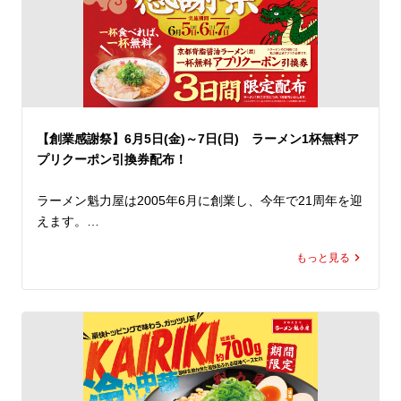
トッピングには、甜面醤でじっくり煮込んだ担々そぼろを
はじめ、にら、もやし、白ネギをたっぷりと使用。

見た目にも食べ応えにもこだわり、ボリューム満点かつ本
格的な仕上がりに。

また、辛いものが苦手な方にもお楽しみいただけるよう、
辛さを抑えた「セアブラ胡麻担々麺」もご用意しました。

【創業感謝祭】6月5日(金)～7日(日) ラーメン1杯無料ア
さらに、刺激を求める方には「シビカラマシ」（有料）で
プリクーポン引換券配布！
痺れと辛さを追加することも可能です。

ラーメン魁力屋は2005年6月に創業し、今年で21周年を迎
暑さで食欲が落ちがちなこの季節にぴったりな「シビカラ
えます。

麻辣担々麺」と「セアブラ胡麻担々麺」。

今年もこの日を迎えることができるのは、いつも魁力屋を
ぜひこの機会に、ランチやディナーで魁力屋こだわりの夏
もっと見る
ご愛顧くださっているお客様のおかげです。

限定メニューをお楽しみください。
魁力屋を愛してくださる皆さまへ感謝の気持ちを込めまし
て、今年も創業感謝祭を開催いたします！

店内飲食にてラーメンを一杯ご注文につき、「京都背脂醤
油ラーメン(並)1杯無料アプリクーポン」*1の引換券を1枚
進呈いたします。

ぜひこの機会にお好きなラーメンをお召し上がりいただ