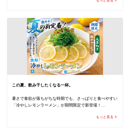
もっと見る
のかえしをあわせたオリジナルスープは、トマトの爽やか
な酸味と旨み、そして後を引くピリ辛感が楽しめる、まさ
に夏にもってこいな一杯。

トッピングには、ピリ辛のフレッシュトマトソースで下味
をつけた小松菜とキャベツ、さらにコクと食べ応えを加え
る豚バラチャーシューを。

ポイントは、抜群なカスタマイズ性！

なんと！パルメザンチーズはかけ放題！

お好みにあわせて好きなだけかけてお楽しみください。お
かわりもOKです！

辛さは5段階から選択可能！

控えめからMAXまで、お好みの刺激をお選びください。

そして極めつけは、〆の専用追い飯！         

この夏、飲み干したくなる一杯。
お好みにあわせてカスタマイズしたスープに、この商品限
定の専用追い飯を入れて、お召し上がりください。

暑さで食欲が落ちがちな時期でも、さっぱりと食べやすい
トマトの旨み、辛さ、チーズのコクが一体となった、締め
「冷やしレモンラーメン」が期間限定で新登場！

まで楽しめる一杯です。

夏の暑さを存分に楽しむ「真夏のHOTトマト麺」。ぜひあ
もっと見る
レモンピールを使用した特製のレモン塩醤が演出する爽や
なた好みの一杯にカスタマイズしてランチやディナーでお
かな香りと、心地よい酸味、ほのかな苦みがクセになる、
楽しみください。