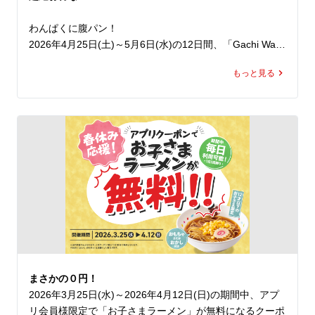
今年はマヨネーズや、スタミナ背脂の追加で背徳感をとこ
とん楽しむことも可能です。

わんぱくに腹パン！

2026年4月25日(土)～5月6日(水)の12日間、「Gachi Wan
止まらないやみつきの旨さの「京都背脂醤油スタミナまぜ
paku 人気定食半額祭」を開催いたします。

そば」を思い切りかきこんで、5月病にも負けず、ランチ
もっと見る
期間中、ラーメン魁力屋公式アプリに配信されるクーポン
でもディナーでも元気をチャージしてください！
をご提示いただくと、対象の人気定食4種の定食分が半額
でお召し上がりいただけます。※ラーメンは通常価格とな
ります。

公式アプリをダウンロードすると、クーポンは即日取得で
き、期間中は毎日ご利用いただけます（ ※1日1回限
り）。

ご家族やご友人といろんな定食をシェアしたり、日替わり
でさまざまな定食を楽しんだりと、楽しみ方は自由自在で
す。

しかも！魁力屋の定食は、ご飯の増量が無料！※焼きめし
は除きます。

お腹いっぱい楽しめる、まさに”わんぱく”な仕様です。

まさかの０円！
さらに！

2026年3月25日(水)～2026年4月12日(日)の期間中、アプ
この期間中は「お好きなトッピング100円割引券」もプレ
リ会員様限定で「お子さまラーメン」が無料になるクーポ