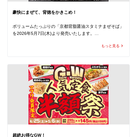
食べ放題のねぎやたくあんと合わせれば、箸が止まらなく
なること間違いなし！

豪快にまぜて、背徳をかきこめ！
さらに、たっぷりお召し上がりになりたい方は、+120円
(税込132円)で、焼きめし（並）に、+180円(税込198円)
ボリュームたっぷりの「京都背脂醤油スタミナまぜそば」
で、焼きめし（大）に変更できます。

を2026年5月7日(木)より発売いたします。

ぜひこの機会にランチでもディナーでもお得に「焼きめし
定食」をお楽しみいただき、欲望のままにかきこんでくだ
もっと見る
魁力屋自慢の熟成醤油をベースに、旨みを凝縮した漆黒の
さい！
スタミナ醤油たれと、たっぷりのスタミナ背脂が食べごた
えのある中太ストレート麺にしっかりと絡み、一口目から
やみつきになること間違いなし。

今年はそこに、やわらかな豚バラチャーシュー、にんに
く、にら、卵を加え、ボリュームとパンチ力を一段と高め
ました。

まずは下から豪快に混ぜて、そのままの味で。

そのあとは、お酢でさっぱりと、ラー油でピリッとした刺
激をプラス。

極めつけは、にんにくや魁力屋特製ヤンニンジャンでスタ
ミナ全開の一杯へ。

超絶お得なGW！