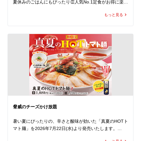
夏休みのごはんにもぴったり👏人気No.1定食がお得に楽し
める10日間😊

もっと見る
期間中、ラーメン魁力屋公式アプリに配信されるクーポン
をご提示いただくと、「焼きめし(小)定食」の定食分が”半
額”の159円(税込)に！

魁力屋自慢の焼きめしは、ご注文をいただいてから一つ一
つ手作り。店内で豪快に鍋を振り、超強火で一気に炒めあ
げることで生まれる香ばしい香りや臨場感も、おいしさの
ひとつです✨

魁力屋自慢の熟成醤油だれベースにしたタレで仕上げた焼
きめしは、ラーメンとの相性もバッチリ👍

クーポンは、公式アプリをダウンロードするとその場で取
脅威のチーズかけ放題
得でき、期間中は毎日ご利用いただけます（ ※1日1回限
り）。

暑い夏にぴったりの、辛さと酸味が効いた「真夏のHOTト
マト麺」を2026年7月22日(水)より発売いたします。

夏休みは、ぜひランチやディナーでお得な「焼きめし(小)
にんにくと辛みを効かせたトマトペーストに、魁力屋自慢
定食」でお腹いっぱいお楽しみください！