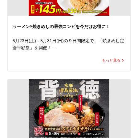
うが、揚げ玉を加えることで、最後まで飽きずに楽しめる
味わいに。

中太ちぢれ麺に特製だれがしっかり絡み、食べ始めたら箸
が止まりません！

ラーメン×焼きめしの最強コンビを今だけお得に！
総重量約700gの圧倒的ボリュームでありながら、暑い日
でも食べ進めたくなる一杯。

5月23日(土)～5月31日(日)の９日間限定で、「焼きめし定
うまねぎやチューシューをトッピングして、自分好みにさ
食半額祭」を開催！

らにがっつり楽しむのもおすすめです。

期間中、ラーメン魁力屋公式アプリに配信されるクーポン
もっと見る
をご提示いただくと、焼きめし(小)定食の定食分が半額の
この夏を先取りする「KAIRIKI冷やし中華」でランチでも
159円(税込)に。※

ディナーでもパワーチャージしてください！
魁力屋こだわりのかえし(醤油ダレ)を使用し、超強火で一
つひとつ丁寧に炒める焼きめしは、香ばしさと鍋を振る音
が食欲を刺激する自慢の一品。

ラーメンとの相性も抜群で、定食人気No.1を誇る大人気メ
ニューです。

そのまま豪快に頬張るも良し。

卓上のにんにくやヤンニンジャンで、自分好みにアレンジ
するも良し。
