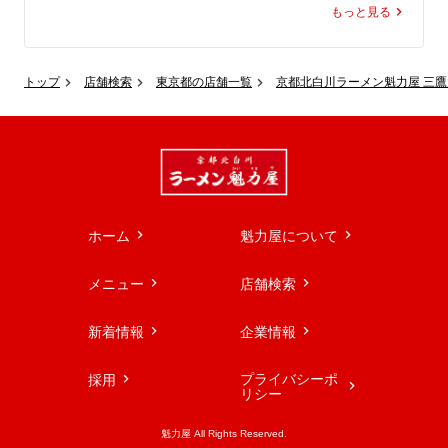
もっと見る
通常サイズでも半日分、爆盛りなら1日分以上の野菜が摂
取でき、健康管理が気になる春にぴったりの一杯です。

今年はボリュームたっぷりの野菜にきくらげを加え、ボデ
トップ
店舗検索
東京都の店舗一覧
京都北白川ラーメン魁力屋 三
ィ感ある旨塩スープを組み合わせました。

ふわっと広がる胡麻の香りとにんにくを効かせた本格派の
味わいに仕上げ、さらにレベルアップしています。

ちぢれ麺がスープによく絡み、とろとろの豚バラチャーシ
ューがコクをプラス。

食べ応え抜群の「野菜たっぷりタンメン」、しっかり食べ
て整える春の一杯としてお楽しみください。
ホーム
魁力屋について
メニュー
店舗検索
新着情報
企業情報
プライバシーポ
採用
リシー
魁力屋 All Rights Reserved.