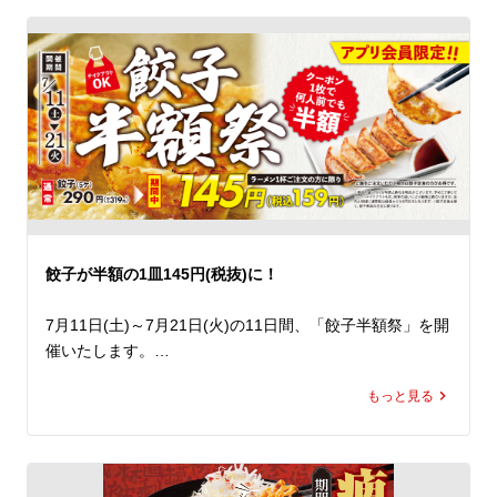
一度食べたら忘れられない本格的な味わいです。

そのレモン塩醤に、旨みたっぷりの塩だれと鶏ガラをあわ
せることで、爽やかさの中にも奥深いコクを感じられるス
ープに仕上げました。爽快な味わいでありながら、コクが
広がり、暑い夏でも思わず最後の一滴まで飲み干したくな
ること間違いなし。

すっきりとしたスープに相性抜群のしっとり鶏チャーシュ
ーと、シャキシャキ食感のレタスをあわせ、仕上げにレモ
ンスライスと九条ねぎをトッピング。爽やかな香りや食
餃子が半額の1皿145円(税抜)に！
感、彩りをプラスし、最後まで飽きることなくお楽しみい
ただける一杯です。

7月11日(土)～7月21日(火)の11日間、「餃子半額祭」を開
催いたします。

 清涼感がありながらも、旨みとコクをしっかりと感じら
期間中、ラーメン魁力屋公式アプリに配信されるクーポン
れる、魁力屋らしい力強さを兼ね備えた「冷やしレモンラ
もっと見る
をご提示いただくと、

ーメン」。暑い夏にぴったりの一杯を、ぜひランチやディ
ラーメン1杯ご注文で餃子(5ケ)が何人前でも通常価格の半
ナーでお楽しみください。
額の145円(税抜)でお召し上がりいただけます。 

公式アプリをダウンロードすると、クーポンは即日取得で