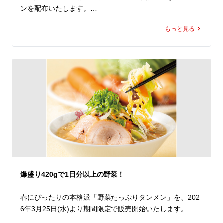
ゼント！

ンを配布いたします。

魁力屋のＧＷはお得が盛りだくさん！

もっと見る
ママ・パパも、お子さまも、1年間お疲れさまでした。

Gachi（ガチ）でWanpaku（わんぱく）な、このチャン
進級、進学前の、ちょっと特別な春休みに家族そろって魁
ス。

力屋へ。

ランチでもディナーでも思う存分定食を楽しみ尽くし、魁
力屋で元気をチャージしてください！

上記期間中、アプリ会員様限定で「お子さまラーメン」が
無料になるクーポンを配布いたします。（※ご使用はラー
※ぶたから定食と餃子定食は路面店でのみ販売しておりま
メン(並)または(大)を1杯以上ご注文いただいた方に限る）

す。
さらに、お子さまラーメンは、おもちゃまたはおかし付
き！

しかもこのクーポン、公式アプリをダウンロードすると、
クーポンは即日取得でき、期間中は毎日ご利用いただけま
す（ ※1日1回限り）。

爆盛り420gで1日分以上の野菜！
新年度を前に、ご家族そろって魁力屋でゆったりとしたひ
とときをお過ごしください。
春にぴったりの本格派「野菜たっぷりタンメン」を、202
6年3月25日(水)より期間限定で販売開始いたします。
