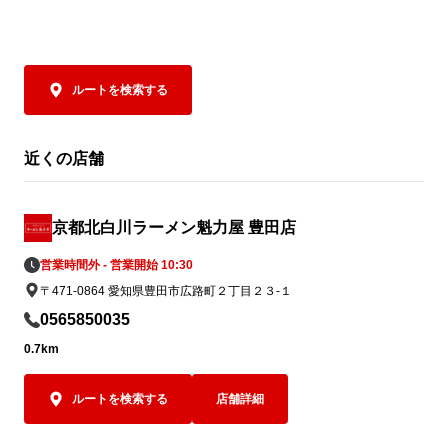
レで仕上げた焼きめしは、ラーメンとの相
控えめからM
性もバッチリ👍

びください。

そして極めつけは、
クーポンは、公式アプリをダウンロードす
お好みにあわ
ルートを検索する
るとその場で取得でき、期間中は毎日ご利
に、この商品
用いただけます（ ※1日1回限り）。

お召し上がりく
トマトの旨み
近くの店舗
夏休みは、ぜひランチやディナーでお得な
となった、締め
「焼きめし(小)定食」でお腹いっぱいお楽
夏の暑さを存
しみください！
ト麺」。ぜひ
京都北白川ラーメン魁力屋 豊田店
イズしてラン
営業時間外 - 営業開始 10:30
さい。
〒471-0864 愛知県豊田市広路町２丁目２３-１
0565850035
0.7km
ルートを検索する
店舗詳細