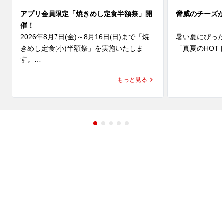
アプリ会員限定「焼きめし定食半額祭」開
脅威のチーズ
催！
2026年8月7日(金)～8月16日(日)まで「焼
暑い夏にぴっ
きめし定食(小)半額祭」を実施いたしま
「真夏のHOT
す。

(水)より発売
夏休みのごはんにもぴったり👏人気No.1定
にんにくと辛
もっと見る
食がお得に楽しめる10日間😊

に、魁力屋自
ナルスープは
期間中、ラーメン魁力屋公式アプリに配信
み、そして後
されるクーポンをご提示いただくと、「焼
まさに夏にもっ
きめし(小)定食」の定食分が”半額”の159円
トッピングに
(税込)に！

トソースで下
ツ、さらにコ
魁力屋自慢の焼きめしは、ご注文をいただ
チャーシューを
いてから一つ一つ手作り。店内で豪快に鍋
ポイントは、抜
を振り、超強火で一気に炒めあげることで
なんと！パルメ
生まれる香ばしい香りや臨場感も、おいし
お好みにあわ
さのひとつです✨

みください。お
魁力屋自慢の熟成醤油だれベースにしたタ
辛さは5段階か