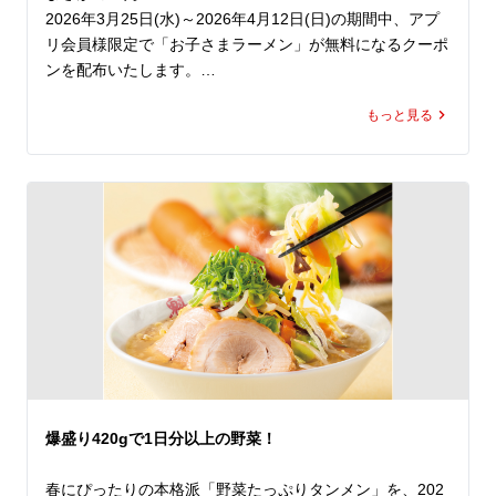
さらに！

2026年3月25日(水)～2026年4月12日(日)の期間中、アプ
この期間中は「お好きなトッピング100円割引券」もプレ
リ会員様限定で「お子さまラーメン」が無料になるクーポ
ゼント！

ンを配布いたします。

魁力屋のＧＷはお得が盛りだくさん！

もっと見る
ママ・パパも、お子さまも、1年間お疲れさまでした。

Gachi（ガチ）でWanpaku（わんぱく）な、このチャン
進級、進学前の、ちょっと特別な春休みに家族そろって魁
ス。

力屋へ。

ランチでもディナーでも思う存分定食を楽しみ尽くし、魁
力屋で元気をチャージしてください！

上記期間中、アプリ会員様限定で「お子さまラーメン」が
無料になるクーポンを配布いたします。（※ご使用はラー
※ぶたから定食と餃子定食は路面店でのみ販売しておりま
メン(並)または(大)を1杯以上ご注文いただいた方に限る）

す。
さらに、お子さまラーメンは、おもちゃまたはおかし付
き！

しかもこのクーポン、公式アプリをダウンロードすると、
クーポンは即日取得でき、期間中は毎日ご利用いただけま
す（ ※1日1回限り）。

爆盛り420gで1日分以上の野菜！
新年度を前に、ご家族そろって魁力屋でゆったりとしたひ
とときをお過ごしください。
春にぴったりの本格派「野菜たっぷりタンメン」を、202