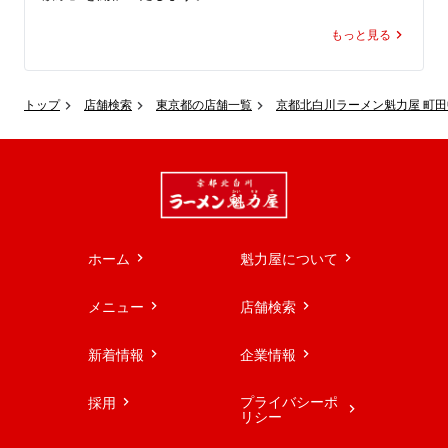
期間中、ラーメン魁力屋公式アプリに配信されるクーポン
もっと見る
をご提示いただくと、ラーメン1杯ご注文で餃子(5ケ)が何
人前でも通常価格の半額でお召し上がりいただけます。

トップ
店舗検索
東京都の店舗一覧
京都北白川ラーメン魁力屋 町
しかも、何人前でも半額対象。

公式アプリをダウンロードすると、クーポンは即日取得で
き、期間中は毎日ご利用いただけます（ ※1日1回限
り）。

お好きなラーメンと一緒に。

餃子をつまみにハイボールを楽しんだあとの、締めとして
ホーム
魁力屋について
ラーメンを。

ご家族やご友人と集まって、ラーメン＆餃子パーティーに
メニュー
店舗検索
も。

新着情報
企業情報
この機会に、魁力屋こだわりのパリッと焼き上げた熱々の
餃子を、欲望のままに思う存分お楽しみください。

プライバシーポ
採用
ラーメン魁力屋公式アプリをダウンロードのうえ、この10
リシー
日間はぜひ魁力屋へお越しください！