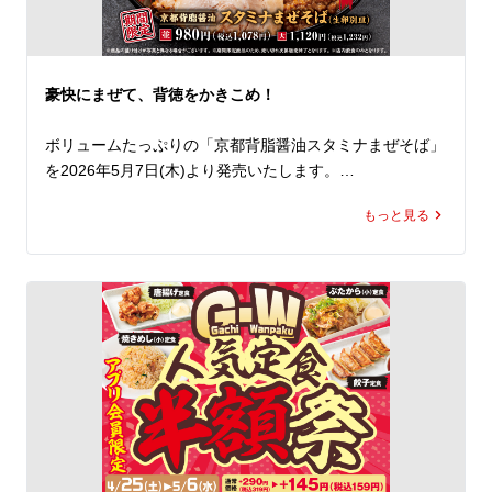
卓上のにんにくやヤンニンジャンで、自分好みにアレンジ
するも良し。

食べ放題のねぎやたくあんと合わせれば、箸が止まらなく
なること間違いなし！

豪快にまぜて、背徳をかきこめ！
さらに、たっぷりお召し上がりになりたい方は、+120円
(税込132円)で、焼きめし（並）に、+180円(税込198円)
ボリュームたっぷりの「京都背脂醤油スタミナまぜそば」
で、焼きめし（大）に変更できます。

を2026年5月7日(木)より発売いたします。

ぜひこの機会にランチでもディナーでもお得に「焼きめし
定食」をお楽しみいただき、欲望のままにかきこんでくだ
もっと見る
魁力屋自慢の熟成醤油をベースに、旨みを凝縮した漆黒の
さい！
スタミナ醤油たれと、たっぷりのスタミナ背脂が食べごた
えのある中太ストレート麺にしっかりと絡み、一口目から
やみつきになること間違いなし。

今年はそこに、やわらかな豚バラチャーシュー、にんに
く、にら、卵を加え、ボリュームとパンチ力を一段と高め
ました。

まずは下から豪快に混ぜて、そのままの味で。

そのあとは、お酢でさっぱりと、ラー油でピリッとした刺
激をプラス。
