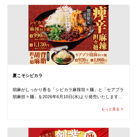
額の145円(税抜)でお召し上がりいただけます。 

公式アプリをダウンロードすると、クーポンは即日取得で
き、期間中は毎日ご利用いただけます（ ※1日1回限
り）。 

薄皮に包まれた野菜とお肉の旨味たっぷりのアツアツでジ
ューシーな餃子を、ラーメンと一緒に思う存分味わってく
ださい！

とってもお得なこの機会、ラーメン魁力屋公式アプリをダ
ウンロードのうえ、ランチやディナーでぜひ魁力屋へお越
しください。
夏こそシビカラ
胡麻がしっかり香る「シビカラ麻辣坦々麺」と「セアブラ
胡麻担々麺」を2026年6月10日(水)より発売いたします。

もっと見る
練り胡麻をたっぷり使用した濃厚な担々スープに、魁力屋
自慢の背脂をあわせ、さらに四川花椒の痺れをしっかり効
かせました。

胡麻のコクと背脂の旨みに、花椒の香り立つ刺激が重な