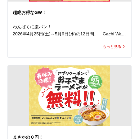
極めつけは、にんにくや魁力屋特製ヤンニンジャンでスタ
ミナ全開の一杯へ。

超絶お得なGW！
今年はマヨネーズや、スタミナ背脂の追加で背徳感をとこ
とん楽しむことも可能です。

わんぱくに腹パン！

2026年4月25日(土)～5月6日(水)の12日間、「Gachi Wan
止まらないやみつきの旨さの「京都背脂醤油スタミナまぜ
paku 人気定食半額祭」を開催いたします。

そば」を思い切りかきこんで、5月病にも負けず、ランチ
もっと見る
期間中、ラーメン魁力屋公式アプリに配信されるクーポン
でもディナーでも元気をチャージしてください！
をご提示いただくと、対象の人気定食4種の定食分が半額
でお召し上がりいただけます。※ラーメンは通常価格とな
ります。

公式アプリをダウンロードすると、クーポンは即日取得で
き、期間中は毎日ご利用いただけます（ ※1日1回限
り）。

ご家族やご友人といろんな定食をシェアしたり、日替わり
でさまざまな定食を楽しんだりと、楽しみ方は自由自在で
す。

しかも！魁力屋の定食は、ご飯の増量が無料！※焼きめし
は除きます。

お腹いっぱい楽しめる、まさに”わんぱく”な仕様です。

まさかの０円！