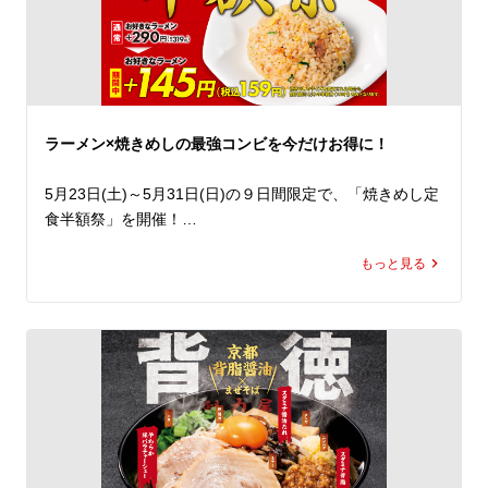
ピング。

さらに、たっぷりのもやしに、からしマヨネーズ、紅しょ
うが、揚げ玉を加えることで、最後まで飽きずに楽しめる
味わいに。

中太ちぢれ麺に特製だれがしっかり絡み、食べ始めたら箸
が止まりません！

ラーメン×焼きめしの最強コンビを今だけお得に！
総重量約700gの圧倒的ボリュームでありながら、暑い日
でも食べ進めたくなる一杯。

5月23日(土)～5月31日(日)の９日間限定で、「焼きめし定
うまねぎやチューシューをトッピングして、自分好みにさ
食半額祭」を開催！

らにがっつり楽しむのもおすすめです。

期間中、ラーメン魁力屋公式アプリに配信されるクーポン
もっと見る
をご提示いただくと、焼きめし(小)定食の定食分が半額の
この夏を先取りする「KAIRIKI冷やし中華」でランチでも
159円(税込)に。※

ディナーでもパワーチャージしてください！
魁力屋こだわりのかえし(醤油ダレ)を使用し、超強火で一
つひとつ丁寧に炒める焼きめしは、香ばしさと鍋を振る音
が食欲を刺激する自慢の一品。

ラーメンとの相性も抜群で、定食人気No.1を誇る大人気メ
ニューです。

そのまま豪快に頬張るも良し。
