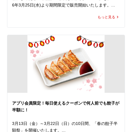
6年3月25日(水)より期間限定で販売開始いたします。

もっと見る
通常サイズでも半日分、爆盛りなら1日分以上の野菜が摂
取でき、健康管理が気になる春にぴったりの一杯です。

今年はボリュームたっぷりの野菜にきくらげを加え、ボデ
ィ感ある旨塩スープを組み合わせました。

ふわっと広がる胡麻の香りとにんにくを効かせた本格派の
味わいに仕上げ、さらにレベルアップしています。

ちぢれ麺がスープによく絡み、とろとろの豚バラチャーシ
ューがコクをプラス。

食べ応え抜群の「野菜たっぷりタンメン」、しっかり食べ
て整える春の一杯としてお楽しみください。
アプリ会員限定！毎日使えるクーポンで何人前でも餃子が
半額に！
3月13日（金）～3月22日（日）の10日間、「春の餃子半
額祭」を開催いたします。
