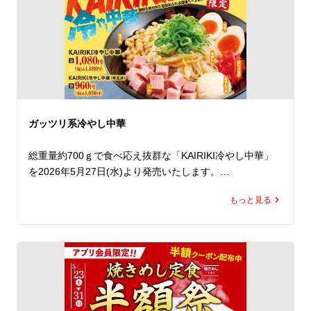
進呈いたします。

ぜひこの機会にお好きなラーメンをお召し上がりいただ
き、お得な無料クーポンをゲットしてください。*2

しかも！今年は初の3日間開催！

今まで週末でお越しいただけなかったお客様にもぜひご来
店いただきたく、金曜日も開催いたします。

1年で最もお得な3日間！

ガッツリ系冷やし中華
ランチやディナーに皆さまのご来店を心よりお待ちしてお
ります。

総重量約700ｇで食べ応え抜群な「KAIRIKI冷やし中華」
を2026年5月27日(水)より発売いたします。

*1 無料クーポンご使用の際は、「京都背脂醤油ラーメン
(並)」以外のラーメンも差額をお支払いいただくことでご
もっと見る
ラーメン魁力屋自慢の醤油かえしをベースに、旨みと酸味
注文が可能です。

を効かせた特製だれは、この商品のためだけに開発したオ
*2 無料クーポンの引き換えには必ずラーメン魁力屋公式
リジナル。

アプリのダウンロードと会員登録が必要です。
どこか懐かしさを感じる味わいながらも、ガツンと食べ応
えのある一杯に仕上げました。

冷やし中華定番のハムや玉子は、魁力屋らしく豪快にトッ