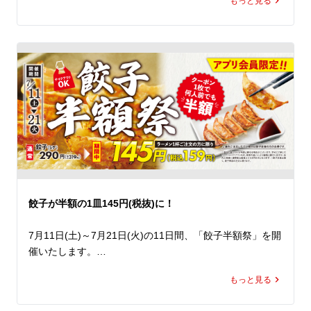
もっと見る
レモンピールを使用した特製のレモン塩醤が演出する爽や
なた好みの一杯にカスタマイズしてランチやディナーでお
かな香りと、心地よい酸味、ほのかな苦みがクセになる、
楽しみください。
一度食べたら忘れられない本格的な味わいです。

そのレモン塩醤に、旨みたっぷりの塩だれと鶏ガラをあわ
せることで、爽やかさの中にも奥深いコクを感じられるス
ープに仕上げました。爽快な味わいでありながら、コクが
広がり、暑い夏でも思わず最後の一滴まで飲み干したくな
ること間違いなし。

すっきりとしたスープに相性抜群のしっとり鶏チャーシュ
ーと、シャキシャキ食感のレタスをあわせ、仕上げにレモ
ンスライスと九条ねぎをトッピング。爽やかな香りや食
餃子が半額の1皿145円(税抜)に！
感、彩りをプラスし、最後まで飽きることなくお楽しみい
ただける一杯です。

7月11日(土)～7月21日(火)の11日間、「餃子半額祭」を開
催いたします。

 清涼感がありながらも、旨みとコクをしっかりと感じら
期間中、ラーメン魁力屋公式アプリに配信されるクーポン
れる、魁力屋らしい力強さを兼ね備えた「冷やしレモンラ
もっと見る
をご提示いただくと、

ーメン」。暑い夏にぴったりの一杯を、ぜひランチやディ
ラーメン1杯ご注文で餃子(5ケ)が何人前でも通常価格の半
ナーでお楽しみください。