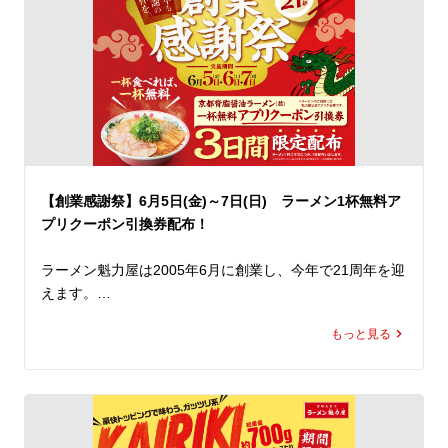
り、あと引く味わいに仕上げています。

トッピングには、甜面醤でじっくり煮込んだ担々そぼろを
はじめ、にら、もやし、白ネギをたっぷりと使用。

見た目にも食べ応えにもこだわり、ボリューム満点かつ本
格的な仕上がりに。

また、辛いものが苦手な方にもお楽しみいただけるよう、
辛さを抑えた「セアブラ胡麻担々麺」もご用意しました。

【創業感謝祭】6月5日(金)～7日(日) ラーメン1杯無料ア
さらに、刺激を求める方には「シビカラマシ」（有料）で
プリクーポン引換券配布！
痺れと辛さを追加することも可能です。

ラーメン魁力屋は2005年6月に創業し、今年で21周年を迎
暑さで食欲が落ちがちなこの季節にぴったりな「シビカラ
えます。

麻辣担々麺」と「セアブラ胡麻担々麺」。

今年もこの日を迎えることができるのは、いつも魁力屋を
ぜひこの機会に、ランチやディナーで魁力屋こだわりの夏
もっと見る
ご愛顧くださっているお客様のおかげです。

限定メニューをお楽しみください。
魁力屋を愛してくださる皆さまへ感謝の気持ちを込めまし
て、今年も創業感謝祭を開催いたします！

店内飲食にてラーメンを一杯ご注文につき、「京都背脂醤
油ラーメン(並)1杯無料アプリクーポン」*1の引換券を1枚