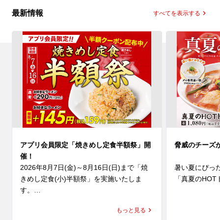
最新情報
すべてを表示する
アプリ会員限定「焼きめし定食半額祭」開
脅威のチーズ
催！
2026年8月7日(金)～8月16日(日)まで「焼
暑い夏にぴっ
きめし定食(小)半額祭」を実施いたしま
「真夏のHOT
す。

(水)より発売
夏休みのごはんにもぴったり👏人気No.1定
にんにくと辛
もっと見る
食がお得に楽しめる10日間😊

に、魁力屋自