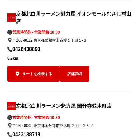
「焼きめし(小)定食」でお腹いっぱいお楽
夏の暑さを存
しみください！
ト麺」。ぜひ
京都北白川ラーメン魁力屋 イオンモールむさし村山
イズしてラン
店
さい。
営業時間外 - 営業開始 10:00
〒208-0022 東京都武蔵村山市榎１丁目１-３
0428438890
8.2km
ルートを検索する
店舗詳細
京都北白川ラーメン魁力屋 国分寺並木町店
営業時間外 - 営業開始 10:30
〒185-0005 東京都国分寺市並木町２丁目２８-９
0423138718