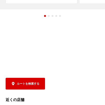
ナルスープは
期間中、ラーメン魁力屋公式アプリに配信
み、そして後
されるクーポンをご提示いただくと、「焼
まさに夏にもっ
きめし(小)定食」の定食分が”半額”の159円
トッピングに
(税込)に！

トソースで下
ツ、さらにコ
魁力屋自慢の焼きめしは、ご注文をいただ
チャーシューを
いてから一つ一つ手作り。店内で豪快に鍋
ポイントは、抜
を振り、超強火で一気に炒めあげることで
なんと！パルメ
生まれる香ばしい香りや臨場感も、おいし
お好みにあわ
さのひとつです✨

みください。お
魁力屋自慢の熟成醤油だれベースにしたタ
辛さは5段階か
レで仕上げた焼きめしは、ラーメンとの相
控えめからM
性もバッチリ👍

びください。

そして極めつけは、
クーポンは、公式アプリをダウンロードす
お好みにあわ
ルートを検索する
るとその場で取得でき、期間中は毎日ご利
に、この商品
用いただけます（ ※1日1回限り）。

お召し上がりく
トマトの旨み
近くの店舗
夏休みは、ぜひランチやディナーでお得な
となった、締め