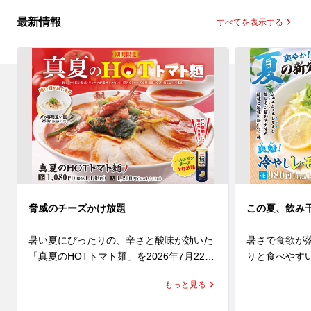
最新情報
すべてを表示する
脅威のチーズかけ放題
この夏、飲み
暑い夏にぴったりの、辛さと酸味が効いた
暑さで食欲が
「真夏のHOTトマト麺」を2026年7月22日
りと食べやす
(水)より発売いたします。

が期間限定で新
もっと見る
にんにくと辛みを効かせたトマトペースト
に、魁力屋自慢のかえしをあわせたオリジ
レモンピール