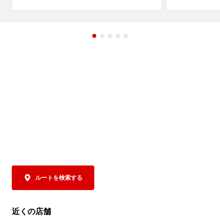
ナルスープは、トマトの爽やかな酸味と旨
が演出する爽
み、そして後を引くピリ辛感が楽しめる、
味、ほのかな
まさに夏にもってこいな一杯。

たら忘れられな
トッピングには、ピリ辛のフレッシュトマ
トソースで下味をつけた小松菜とキャベ
そのレモン塩
ツ、さらにコクと食べ応えを加える豚バラ
と鶏ガラをあ
チャーシューを。

にも奥深いコ
ポイントは、抜群なカスタマイズ性！

げました。爽
なんと！パルメザンチーズはかけ放題！

クが広がり、
お好みにあわせて好きなだけかけてお楽し
まで飲み干した
みください。おかわりもOKです！

辛さは5段階から選択可能！

すっきりとし
控えめからMAXまで、お好みの刺激をお選
り鶏チャーシ
びください。

レタスをあわ
そして極めつけは、〆の専用追い飯！         

と九条ねぎを
お好みにあわせてカスタマイズしたスープ
食感、彩りを
ルートを検索する
に、この商品限定の専用追い飯を入れて、
となくお楽しみ
お召し上がりください。

トマトの旨み、辛さ、チーズのコクが一体
 清涼感があ
近くの店舗