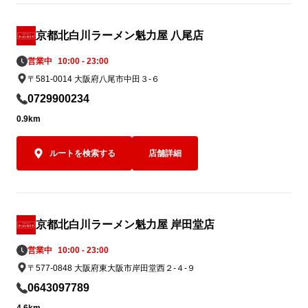
となった、締めまで楽しめる一杯です。

かりと感じら
夏の暑さを存分に楽しむ「真夏のHOTトマ
兼ね備えた「
ト麺」。ぜひあなた好みの一杯にカスタマ
い夏にぴった
京都北白川ラーメン魁力屋 八尾店
イズしてランチやディナーでお楽しみくだ
ィナーでお楽
営業中
10:00 - 23:00
さい。
〒581-0014 大阪府八尾市中田３-６
0729900234
0.9km
ルートを検索する
店舗詳細
京都北白川ラーメン魁力屋 岸田堂店
営業中
10:00 - 23:00
〒577-0848 大阪府東大阪市岸田堂西２-４-９
0643097789