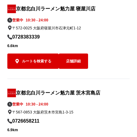
「焼きめし(小)定食」でお腹いっぱいお楽
夏の暑さを存
しみください！
ト麺」。ぜひ
京都北白川ラーメン魁力屋 寝屋川店
イズしてラン
営業中
10:30 - 24:00
さい。
〒572-0025 大阪府寝屋川市石津元町1-12
0728383339
6.6km
ルートを検索する
店舗詳細
京都北白川ラーメン魁力屋 茨木宮島店
営業中
10:30 - 24:00
〒567-0853 大阪府茨木市宮島1-3-15
0726658211
6.9km