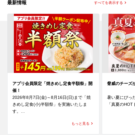
最新情報
すべてを表示する
アプリ会員限定「焼きめし定食半額祭」開
脅威のチーズ
催！
2026年8月7日(金)～8月16日(日)まで「焼
暑い夏にぴっ
きめし定食(小)半額祭」を実施いたしま
「真夏のHOT
す。

(水)より発売
夏休みのごはんにもぴったり👏人気No.1定
にんにくと辛
もっと見る
食がお得に楽しめる10日間😊

に、魁力屋自
ナルスープは