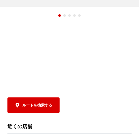
期間中、ラーメン魁力屋公式アプリに配信
み、そして後
されるクーポンをご提示いただくと、「焼
まさに夏にもっ
きめし(小)定食」の定食分が”半額”の159円
トッピングに
(税込)に！

トソースで下
ツ、さらにコ
魁力屋自慢の焼きめしは、ご注文をいただ
チャーシューを
いてから一つ一つ手作り。店内で豪快に鍋
ポイントは、抜
を振り、超強火で一気に炒めあげることで
なんと！パルメ
生まれる香ばしい香りや臨場感も、おいし
お好みにあわ
さのひとつです✨

みください。お
魁力屋自慢の熟成醤油だれベースにしたタ
辛さは5段階か
レで仕上げた焼きめしは、ラーメンとの相
控えめからM
性もバッチリ👍

びください。

そして極めつけは、
クーポンは、公式アプリをダウンロードす
お好みにあわ
ルートを検索する
るとその場で取得でき、期間中は毎日ご利
に、この商品
用いただけます（ ※1日1回限り）。

お召し上がりく
トマトの旨み
近くの店舗
夏休みは、ぜひランチやディナーでお得な
となった、締め