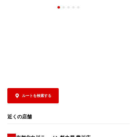
されるクーポンをご提示いただくと、「焼
まさに夏にもっ
きめし(小)定食」の定食分が”半額”の159円
トッピングに
(税込)に！

トソースで下
ツ、さらにコ
魁力屋自慢の焼きめしは、ご注文をいただ
チャーシューを
いてから一つ一つ手作り。店内で豪快に鍋
ポイントは、抜
を振り、超強火で一気に炒めあげることで
なんと！パルメ
生まれる香ばしい香りや臨場感も、おいし
お好みにあわ
さのひとつです✨

みください。お
魁力屋自慢の熟成醤油だれベースにしたタ
辛さは5段階か
レで仕上げた焼きめしは、ラーメンとの相
控えめからM
性もバッチリ👍

びください。

そして極めつけは、
クーポンは、公式アプリをダウンロードす
お好みにあわ
ルートを検索する
るとその場で取得でき、期間中は毎日ご利
に、この商品
用いただけます（ ※1日1回限り）。

お召し上がりく
トマトの旨み
近くの店舗
夏休みは、ぜひランチやディナーでお得な
となった、締め
「焼きめし(小)定食」でお腹いっぱいお楽
夏の暑さを存
しみください！
ト麺」。ぜひ