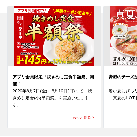
アプリ会員限定「焼きめし定食半額祭」開
脅威のチーズ
催！
2026年8月7日(金)～8月16日(日)まで「焼
暑い夏にぴっ
きめし定食(小)半額祭」を実施いたしま
「真夏のHOT
す。

(水)より発売
夏休みのごはんにもぴったり👏人気No.1定
にんにくと辛
もっと見る
食がお得に楽しめる10日間😊

に、魁力屋自
ナルスープは
期間中、ラーメン魁力屋公式アプリに配信
み、そして後