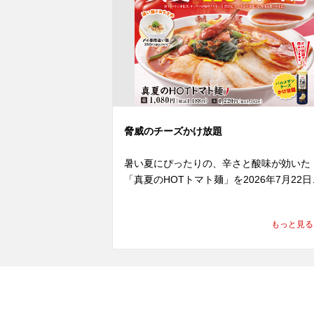
脅威のチーズかけ放題
暑い夏にぴったりの、辛さと酸味が効いた
「真夏のHOTトマト麺」を2026年7月22日
(水)より発売いたします。

にんにくと辛みを効かせたトマトペースト
もっと見る
に、魁力屋自慢のかえしをあわせたオリジ
ルスープは、トマトの爽やかな酸味と旨み
そして後を引くピリ辛感が楽しめる、まさ
夏にもってこいな一杯。

トッピングには、ピリ辛のフレッシュトマ
ソースで下味をつけた小松菜とキャベツ、