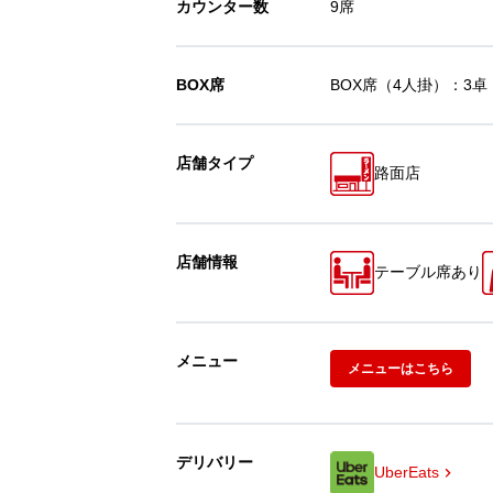
カウンター数
9席
BOX席
BOX席（4人掛）：3卓
店舗タイプ
路面店
店舗情報
テーブル席あり
メニュー
メニューはこちら
デリバリー
UberEats