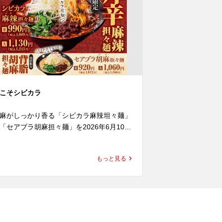
こそシビカラ
【創業感謝祭】6月
ン1杯無料アプリ
麻がしっかり香る「シビカラ麻辣坦々麺」
「セアブラ胡麻担々麺」を2026年6月10日
ラーメン魁力屋は
水)より発売いたします。

で21周年を迎えま
今年もこの日を
もっと見る
り胡麻をたっぷり使用した濃厚な担々スー
つも魁力屋をご
に、魁力屋自慢の背脂をあわせ、さらに四
おかげです。

花椒の痺れをしっかり効かせました。

魁力屋を愛して
麻のコクと背脂の旨みに、花椒の香り立つ
ちを込めまして
激が重なり、あと引く味わいに仕上げてい
たします！

す。

店内飲食にてラ