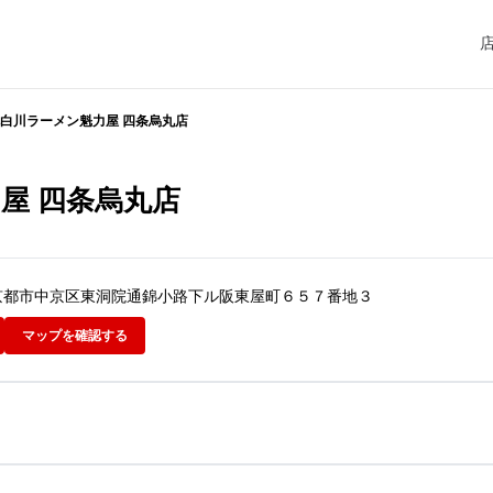
白川ラーメン魁力屋 四条烏丸店
屋 四条烏丸店
京都府京都市中京区東洞院通錦小路下ル阪東屋町６５７番地３
マップを確認する