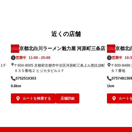
い
近くの店舗
京都北白川ラーメン魁力屋 河原町三条店
京都北
営業中
11:00 - 25:00
営業中
10:3
１F
〒604-8005 京都府京都市中京区河原町三条上ル恵比須町
〒600-8
４３５番地２ ヒジカタビル１Ｆ
６７番地
0752510303
075748136
0.8km
1km
ルートを検索する
店舗詳細
ルート