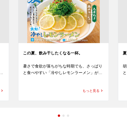
この夏、飲み干したくなる一杯。
夏
暑さで食欲が落ちがちな時期でも、さっぱり
胡
と食べやすい「冷やしレモンラーメン」が期
と
間限定で新登場！

(
もっと見る
ナ
レモンピールを使用した特製のレモン塩醤が
練
、
演出する爽やかな香りと、心地よい酸味、ほ
プ
に
のかな苦みがクセになる、一度食べたら忘れ
川
られない本格的な味わいです。

胡
ト
刺
さ
そのレモン塩醤に、旨みたっぷりの塩だれと
ま