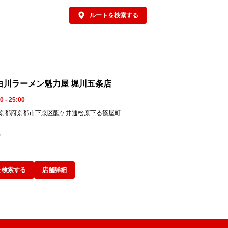
。
が必要です。
ルートを検索する
白川ラーメン魁力屋 堀川五条店
0 - 25:00
488 京都府京都市下京区醒ケ井通松原下る篠屋町
9
を検索する
店舗詳細