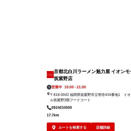
麺」。ぜひあなた好みの一杯にカスタマイ
してランチやディナーでお楽しみください
京都北白川ラーメン魁力屋 イオンモ
筑紫野店
営業中
10:00 - 21:00
〒818-0042 福岡県筑紫野市立明寺434番地1 イ
ル筑紫野3階フードコート
0924034500
17.7km
ルートを検索する
店舗詳細