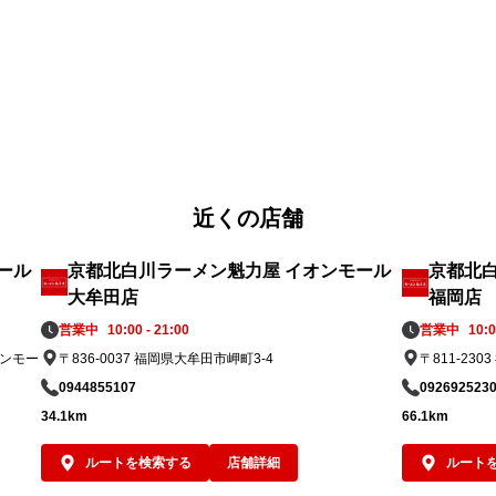
ズ
担々麺」。

支
。
ぜひこの機会に、ランチやディナーで魁力屋
*
こだわりの夏限定メニューをお楽しみくださ
魁
い。
が
近くの店舗
ール
京都北白川ラーメン魁力屋 イオンモール
京都北
大牟田店
福岡店
営業中
10:00 - 21:00
営業中
10:0
オンモー
〒836-0037 福岡県大牟田市岬町3-4
〒811-23
0944855107
092692523
34.1km
66.1km
ルートを検索する
店舗詳細
ルート