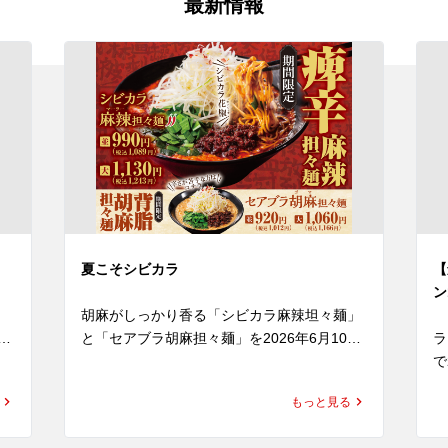
最新情報
夏こそシビカラ
【
ン
胡麻がしっかり香る「シビカラ麻辣坦々麺」
と「セアブラ胡麻担々麺」を2026年6月10日
ラ
(水)より発売いたします。

で
今
もっと見る
ナ
練り胡麻をたっぷり使用した濃厚な担々スー
つ
、
プに、魁力屋自慢の背脂をあわせ、さらに四
お