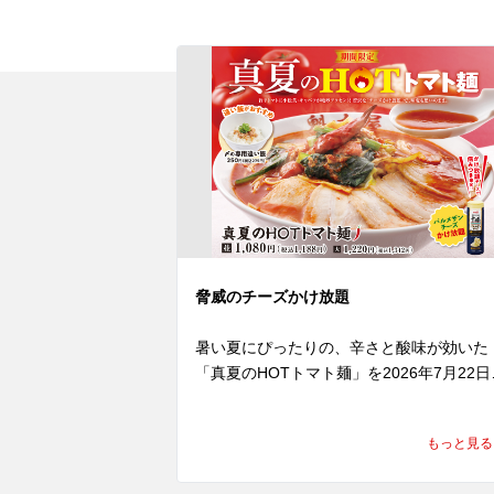
脅威のチーズかけ放題
暑い夏にぴったりの、辛さと酸味が効いた
「真夏のHOTトマト麺」を2026年7月22日
(水)より発売いたします。

にんにくと辛みを効かせたトマトペースト
もっと見る
に、魁力屋自慢のかえしをあわせたオリジ
ルスープは、トマトの爽やかな酸味と旨み