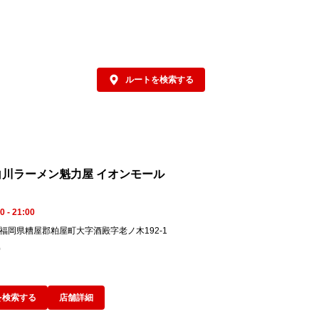
払いいただくことでご注文が可能です。

2 無料クーポンの引き換えには必ずラーメン
力屋公式アプリのダウンロードと会員登録
必要です。
ルートを検索する
白川ラーメン魁力屋 イオンモール
0 - 21:00
03 福岡県糟屋郡粕屋町大字酒殿字老ノ木192-1
0
を検索する
店舗詳細