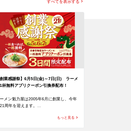
すべてを表示する
創業感謝祭】6月5日(金)～7日(日) ラーメ
ラーメン×焼きめ
1杯無料アプリクーポン引換券配布！
得に！
ーメン魁力屋は2005年6月に創業し、今年
5月23日(土)～
21周年を迎えます。

「焼きめし定食半
年もこの日を迎えることができるのは、い
期間中、ラーメ
もっと見る
も魁力屋をご愛顧くださっているお客様の
れるクーポンを
かげです。

(小)定食の定食分